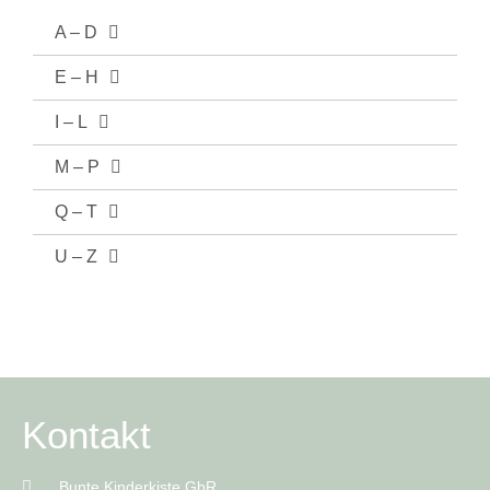
A – D
E – H
I – L
M – P
Q – T
U – Z
Kontakt
Bunte Kinderkiste GbR,