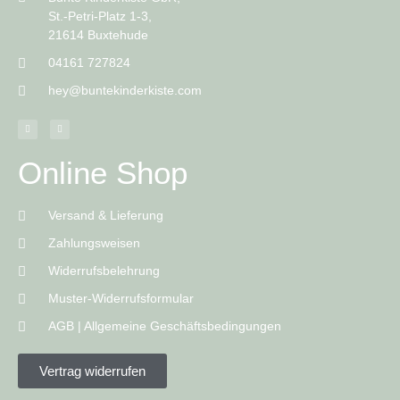
St.-Petri-Platz 1-3,
21614 Buxtehude
04161 727824
hey@buntekinderkiste.com
Online Shop
Versand & Lieferung
Zahlungsweisen
Widerrufsbelehrung
Muster-Widerrufsformular
AGB | Allgemeine Geschäftsbedingungen
Vertrag widerrufen