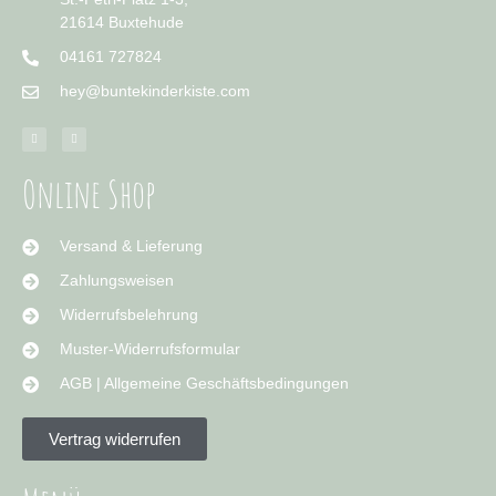
21614 Buxtehude
04161 727824
hey@buntekinderkiste.com
Online Shop
Versand & Lieferung
Zahlungsweisen
Widerrufsbelehrung
Muster-Widerrufsformular
AGB | Allgemeine Geschäftsbedingungen
Vertrag widerrufen