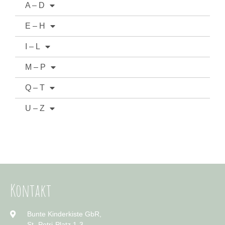
A – D
E – H
I – L
M – P
Q – T
U – Z
Kontakt
Bunte Kinderkiste GbR,
St.-Petri-Platz 1-3,