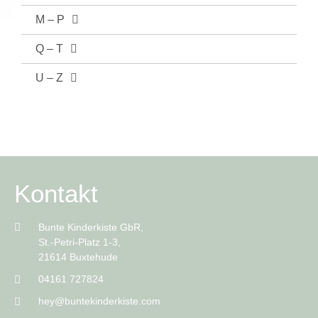
M – P
Q – T
U – Z
Kontakt
Bunte Kinderkiste GbR,
St.-Petri-Platz 1-3,
21614 Buxtehude
04161 727824
hey@buntekinderkiste.com