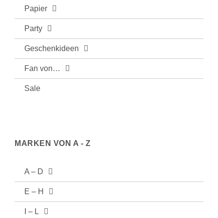
Papier
Party
Geschenkideen
Fan von…
Sale
MARKEN VON A - Z
A – D
E – H
I – L