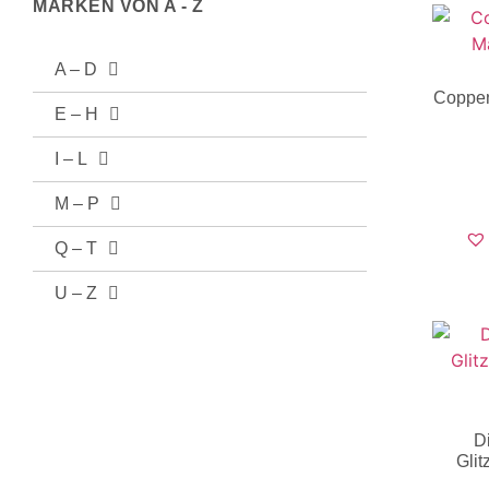
MARKEN VON A - Z
A – D
Coppen
E – H
I – L
M – P
Q – T
U – Z
D
Glit