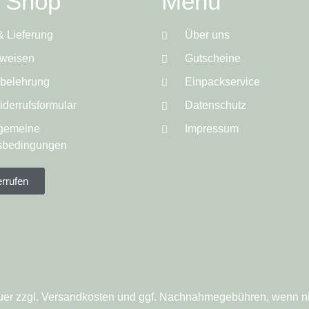
e Shop
Menü
& Lieferung
Über uns
weisen
Gutscheine
sbelehrung
Einpackservice
derrufsformular
Datenschutz
lgemeine
Impressum
sbedingungen
errufen
steuer zzgl. Versandkosten und ggf. Nachnahmegebühren, wenn n