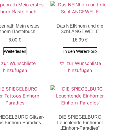
enrath Mein erstes
Das NEINhorn und die
nhorn-Bastelbuch
SchLANGEWEILE
6,00
€
16,99
€
Weiterlesen
In den Warenkorb
zur Wunschliste
zur Wunschliste
hinzufügen
hinzufügen
PIEGELBURG Glitzer-
DIE SPIEGELBURG
os Einhorn-Paradies
Leuchtende Einhörner
„Einhorn-Paradies“