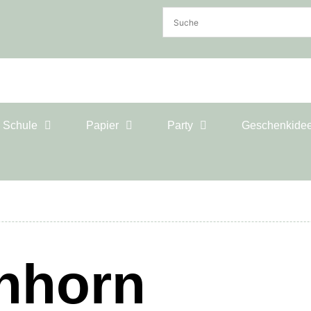
& Schule
Papier
Party
Geschenkide
nhorn