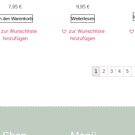
7,95
€
9,95
€
n den Warenkorb
Weiterlesen
zur Wunschliste
zur Wunschliste
hinzufügen
hinzufügen
1
2
3
4
5