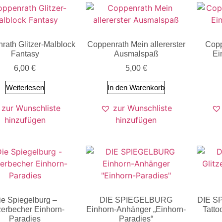
rath Glitzer-Malblock
Coppenrath Mein allererster
Copp
Fantasy
Ausmalspaß
Ei
6,00
€
5,00
€
Weiterlesen
In den Warenkorb
zur Wunschliste
zur Wunschliste
hinzufügen
hinzufügen
ie Spiegelburg –
DIE SPIEGELBURG
DIE S
zerbecher Einhorn-
Einhorn-Anhänger „Einhorn-
Tatto
Paradies
Paradies“