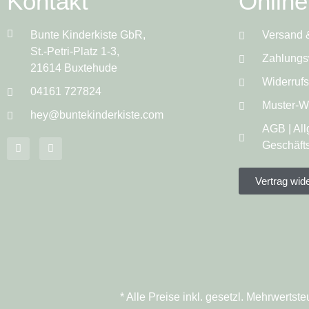
Kontakt
Onlin
Bunte Kinderkiste GbR,
Versand 
St.-Petri-Platz 1-3,
Zahlungs
21614 Buxtehude
Widerruf
04161 727824
Muster-Wi
hey@buntekinderkiste.com
AGB | Al
Geschäft
Vertrag wid
* Alle Preise inkl. gesetzl. Mehrwert