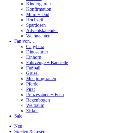
Kindergarten
Konfirmation
Mum + Dad
Hochzeit
Spardosen
Adventskalender
Weihnachten
Fan von…
Capybara
Dinosaurier
Einhorn
Fahrzeuge + Baustelle
Fußball
Grusel
Meerjungfrauen
Pferde
Pirat
Prinzessinen + Feen
Regenbogen
Weltraum
Zirkus
Sale
Neu
Spielen & Lesen