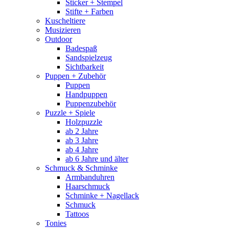
Sticker + Stempel
Stifte + Farben
Kuscheltiere
Musizieren
Outdoor
Badespaß
Sandspielzeug
Sichtbarkeit
Puppen + Zubehör
Puppen
Handpuppen
Puppenzubehör
Puzzle + Spiele
Holzpuzzle
ab 2 Jahre
ab 3 Jahre
ab 4 Jahre
ab 6 Jahre und älter
Schmuck & Schminke
Armbanduhren
Haarschmuck
Schminke + Nagellack
Schmuck
Tattoos
Tonies