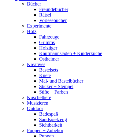
Bücher
Freundebücher
Rätsel
Vorlesebücher
Experimente
Holz
Fahrzeuge
Grimms
Holztiger
Kaufmannsladen + Kinderküche
Ostheimer
Kreatives
Bastelsets
Knete
Mal- und Bastelbücher
Sticker + Stempel
Stifte + Farben
Kuscheltiere
Musizieren
Outdoor
Badespaß
Sandspielzeug
Sichtbarkeit
Puppen + Zubehör
Puppen