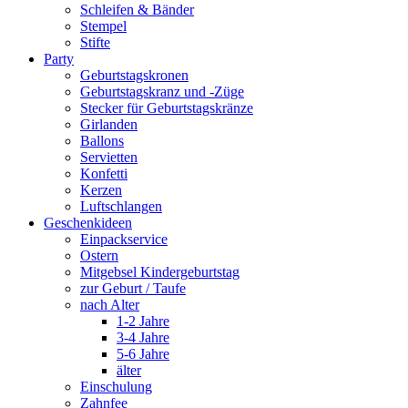
Schleifen & Bänder
Stempel
Stifte
Party
Geburtstagskronen
Geburtstagskranz und -Züge
Stecker für Geburtstagskränze
Girlanden
Ballons
Servietten
Konfetti
Kerzen
Luftschlangen
Geschenkideen
Einpackservice
Ostern
Mitgebsel Kindergeburtstag
zur Geburt / Taufe
nach Alter
1-2 Jahre
3-4 Jahre
5-6 Jahre
älter
Einschulung
Zahnfee