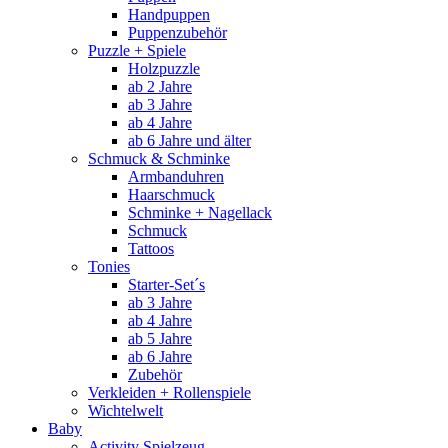
Handpuppen
Puppenzubehör
Puzzle + Spiele
Holzpuzzle
ab 2 Jahre
ab 3 Jahre
ab 4 Jahre
ab 6 Jahre und älter
Schmuck & Schminke
Armbanduhren
Haarschmuck
Schminke + Nagellack
Schmuck
Tattoos
Tonies
Starter-Set´s
ab 3 Jahre
ab 4 Jahre
ab 5 Jahre
ab 6 Jahre
Zubehör
Verkleiden + Rollenspiele
Wichtelwelt
Baby
Activity Spielzeug