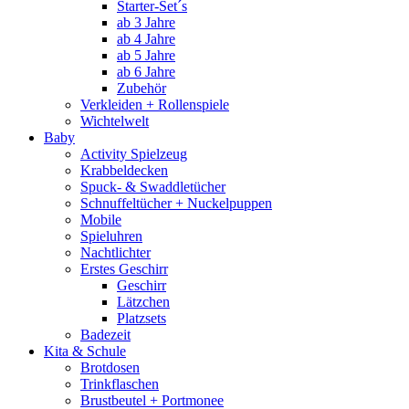
Starter-Set´s
ab 3 Jahre
ab 4 Jahre
ab 5 Jahre
ab 6 Jahre
Zubehör
Verkleiden + Rollenspiele
Wichtelwelt
Baby
Activity Spielzeug
Krabbeldecken
Spuck- & Swaddletücher
Schnuffeltücher + Nuckelpuppen
Mobile
Spieluhren
Nachtlichter
Erstes Geschirr
Geschirr
Lätzchen
Platzsets
Badezeit
Kita & Schule
Brotdosen
Trinkflaschen
Brustbeutel + Portmonee