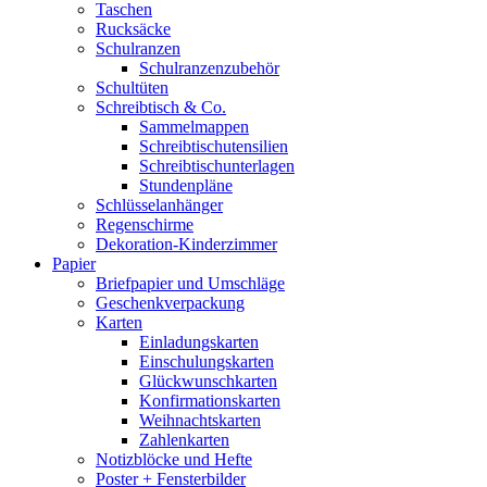
Taschen
Rucksäcke
Schulranzen
Schulranzenzubehör
Schultüten
Schreibtisch & Co.
Sammelmappen
Schreibtischutensilien
Schreibtischunterlagen
Stundenpläne
Schlüsselanhänger
Regenschirme
Dekoration-Kinderzimmer
Papier
Briefpapier und Umschläge
Geschenkverpackung
Karten
Einladungskarten
Einschulungskarten
Glückwunschkarten
Konfirmationskarten
Weihnachtskarten
Zahlenkarten
Notizblöcke und Hefte
Poster + Fensterbilder