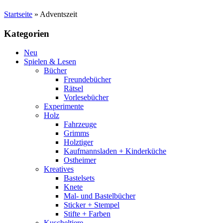
Startseite
»
Adventszeit
Kategorien
Neu
Spielen & Lesen
Bücher
Freundebücher
Rätsel
Vorlesebücher
Experimente
Holz
Fahrzeuge
Grimms
Holztiger
Kaufmannsladen + Kinderküche
Ostheimer
Kreatives
Bastelsets
Knete
Mal- und Bastelbücher
Sticker + Stempel
Stifte + Farben
Kuscheltiere