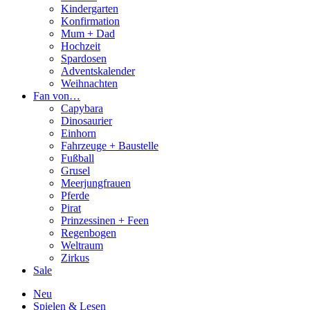
Kindergarten
Konfirmation
Mum + Dad
Hochzeit
Spardosen
Adventskalender
Weihnachten
Fan von…
Capybara
Dinosaurier
Einhorn
Fahrzeuge + Baustelle
Fußball
Grusel
Meerjungfrauen
Pferde
Pirat
Prinzessinen + Feen
Regenbogen
Weltraum
Zirkus
Sale
Neu
Spielen & Lesen