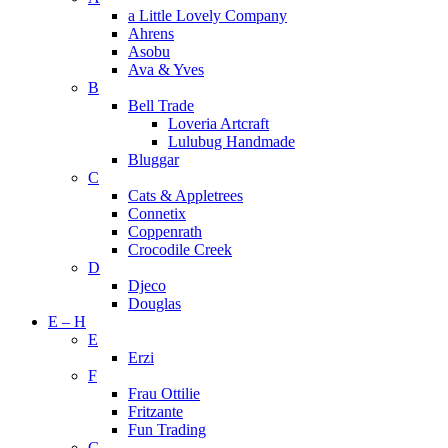
a Little Lovely Company
Ahrens
Asobu
Ava & Yves
B
Bell Trade
Loveria Artcraft
Lulubug Handmade
Bluggar
C
Cats & Appletrees
Connetix
Coppenrath
Crocodile Creek
D
Djeco
Douglas
E – H
E
Erzi
F
Frau Ottilie
Fritzante
Fun Trading
G