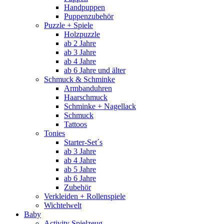
Handpuppen
Puppenzubehör
Puzzle + Spiele
Holzpuzzle
ab 2 Jahre
ab 3 Jahre
ab 4 Jahre
ab 6 Jahre und älter
Schmuck & Schminke
Armbanduhren
Haarschmuck
Schminke + Nagellack
Schmuck
Tattoos
Tonies
Starter-Set´s
ab 3 Jahre
ab 4 Jahre
ab 5 Jahre
ab 6 Jahre
Zubehör
Verkleiden + Rollenspiele
Wichtelwelt
Baby
Activity Spielzeug