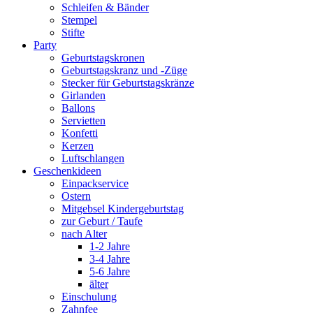
Schleifen & Bänder
Stempel
Stifte
Party
Geburtstagskronen
Geburtstagskranz und -Züge
Stecker für Geburtstagskränze
Girlanden
Ballons
Servietten
Konfetti
Kerzen
Luftschlangen
Geschenkideen
Einpackservice
Ostern
Mitgebsel Kindergeburtstag
zur Geburt / Taufe
nach Alter
1-2 Jahre
3-4 Jahre
5-6 Jahre
älter
Einschulung
Zahnfee