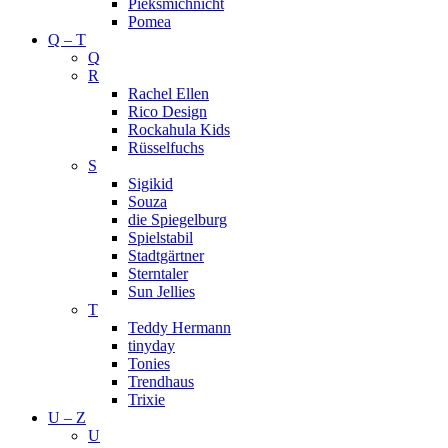
Pieksmichnicht
Pomea
Q – T
Q
R
Rachel Ellen
Rico Design
Rockahula Kids
Rüsselfuchs
S
Sigikid
Souza
die Spiegelburg
Spielstabil
Stadtgärtner
Sterntaler
Sun Jellies
T
Teddy Hermann
tinyday
Tonies
Trendhaus
Trixie
U – Z
U