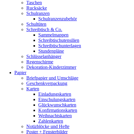
Taschen
Rucksäcke
Schulranzen
Schulranzenzubehör
Schultüten
Schreibtisch & Co.
Sammelmappen
Schreibtischutensilien
Schreibtischunterlagen
Stundenpläne
Schlüsselanhänger
Regenschirme
Dekoration-Kinderzimmer
Papier
Briefpapier und Umschläge
Geschenkverpackung
Karten
Einladungskarten
Einschulungskarten
Glückwunschkarten
Konfirmationskarten
Weihnachtskarten
Zahlenkarten
Notizblöcke und Hefte
Poster + Fensterbilder