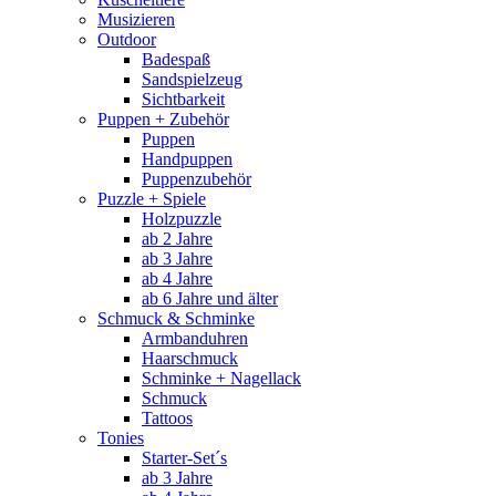
Musizieren
Outdoor
Badespaß
Sandspielzeug
Sichtbarkeit
Puppen + Zubehör
Puppen
Handpuppen
Puppenzubehör
Puzzle + Spiele
Holzpuzzle
ab 2 Jahre
ab 3 Jahre
ab 4 Jahre
ab 6 Jahre und älter
Schmuck & Schminke
Armbanduhren
Haarschmuck
Schminke + Nagellack
Schmuck
Tattoos
Tonies
Starter-Set´s
ab 3 Jahre