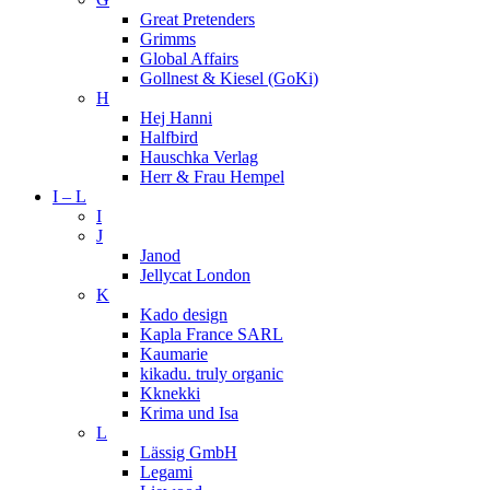
Great Pretenders
Grimms
Global Affairs
Gollnest & Kiesel (GoKi)
H
Hej Hanni
Halfbird
Hauschka Verlag
Herr & Frau Hempel
I – L
I
J
Janod
Jellycat London
K
Kado design
Kapla France SARL
Kaumarie
kikadu. truly organic
Kknekki
Krima und Isa
L
Lässig GmbH
Legami