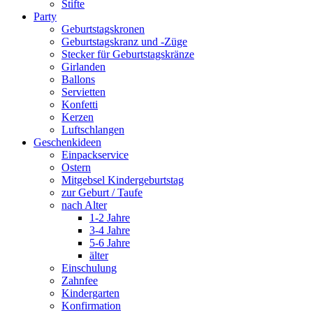
Stifte
Party
Geburtstagskronen
Geburtstagskranz und -Züge
Stecker für Geburtstagskränze
Girlanden
Ballons
Servietten
Konfetti
Kerzen
Luftschlangen
Geschenkideen
Einpackservice
Ostern
Mitgebsel Kindergeburtstag
zur Geburt / Taufe
nach Alter
1-2 Jahre
3-4 Jahre
5-6 Jahre
älter
Einschulung
Zahnfee
Kindergarten
Konfirmation