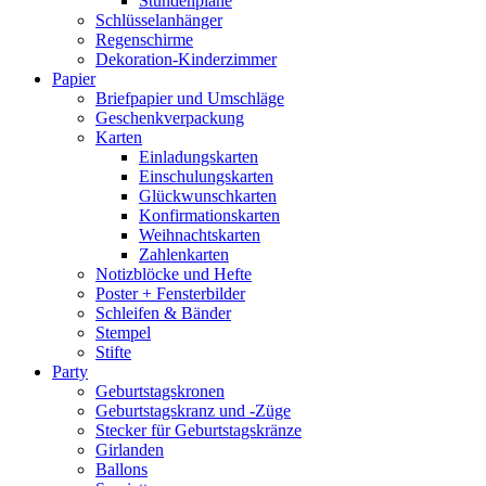
Stundenpläne
Schlüsselanhänger
Regenschirme
Dekoration-Kinderzimmer
Papier
Briefpapier und Umschläge
Geschenkverpackung
Karten
Einladungskarten
Einschulungskarten
Glückwunschkarten
Konfirmationskarten
Weihnachtskarten
Zahlenkarten
Notizblöcke und Hefte
Poster + Fensterbilder
Schleifen & Bänder
Stempel
Stifte
Party
Geburtstagskronen
Geburtstagskranz und -Züge
Stecker für Geburtstagskränze
Girlanden
Ballons