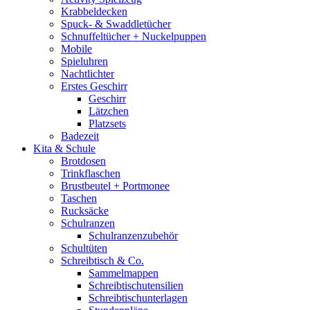
Krabbeldecken
Spuck- & Swaddletücher
Schnuffeltücher + Nuckelpuppen
Mobile
Spieluhren
Nachtlichter
Erstes Geschirr
Geschirr
Lätzchen
Platzsets
Badezeit
Kita & Schule
Brotdosen
Trinkflaschen
Brustbeutel + Portmonee
Taschen
Rucksäcke
Schulranzen
Schulranzenzubehör
Schultüten
Schreibtisch & Co.
Sammelmappen
Schreibtischutensilien
Schreibtischunterlagen