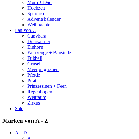
Mum + Dad
Hochzeit
Spardosen
Adventskalender
Weihnachten
Fan von…
Capybara
Dinosaurier
Einhorn
Fahrzeuge + Baustelle
Fußball
Grusel
Meerjungfrauen
Pferde
Pirat
Prinzessinen + Feen
Regenbogen
Weltraum
Zirkus
Sale
Marken von A - Z
A – D
A