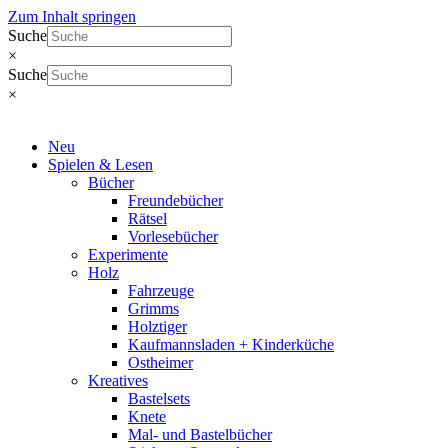
Zum Inhalt springen
Suche
×
Suche
×
Neu
Spielen & Lesen
Bücher
Freundebücher
Rätsel
Vorlesebücher
Experimente
Holz
Fahrzeuge
Grimms
Holztiger
Kaufmannsladen + Kinderküche
Ostheimer
Kreatives
Bastelsets
Knete
Mal- und Bastelbücher