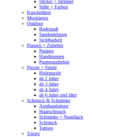
Sticker + Stempel
Stifte + Farben
Kuscheltiere
Musizieren
Outdoor
Badespaß
Sandspielzeug
Sichtbarkeit
Puppen + Zubehör
Puppen
Handpuppen
Puppenzubehör
Puzzle + Spiele
Holzpuzzle
ab 2 Jahre
ab 3 Jahre
ab 4 Jahre
ab 6 Jahre und älter
Schmuck & Schminke
Armbanduhren
Haarschmuck
Schminke + Nagellack
Schmuck
Tattoos
Tonies