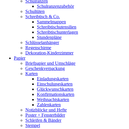
Schulranzen
Schulranzenzubehör
Schultüten
Schreibtisch & Co.
Sammelmappen
Schreibtischutensilien
Schreibtischunterlagen
Stundenpläne
Schlüsselanhänger
Regenschirme
Dekoration-Kinderzimmer
Papier
Briefpapier und Umschläge
Geschenkverpackung
Karten
Einladungskarten
Einschulungskarten
Glückwunschkarten
Konfirmationskarten
Weihnachtskarten
Zahlenkarten
Notizblöcke und Hefte
Poster + Fensterbilder
Schleifen & Bänder
Stempel