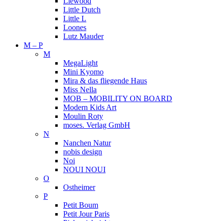
Liewood
Little Dutch
Little L
Loones
Lutz Mauder
M – P
M
MegaLight
Mini Kyomo
Mira & das fliegende Haus
Miss Nella
MOB – MOBILITY ON BOARD
Modern Kids Art
Moulin Roty
moses. Verlag GmbH
N
Nanchen Natur
nobis design
Noi
NOUI NOUI
O
Ostheimer
P
Petit Boum
Petit Jour Paris