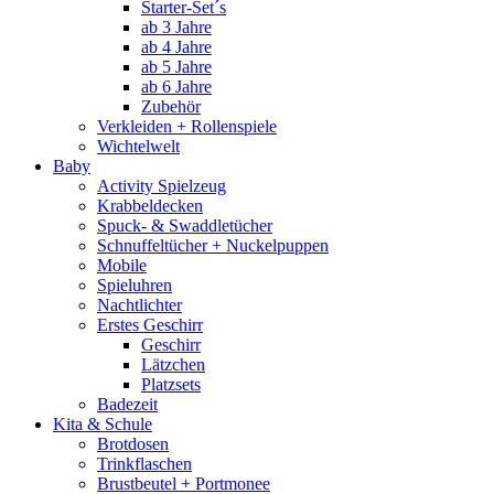
Starter-Set´s
ab 3 Jahre
ab 4 Jahre
ab 5 Jahre
ab 6 Jahre
Zubehör
Verkleiden + Rollenspiele
Wichtelwelt
Baby
Activity Spielzeug
Krabbeldecken
Spuck- & Swaddletücher
Schnuffeltücher + Nuckelpuppen
Mobile
Spieluhren
Nachtlichter
Erstes Geschirr
Geschirr
Lätzchen
Platzsets
Badezeit
Kita & Schule
Brotdosen
Trinkflaschen
Brustbeutel + Portmonee