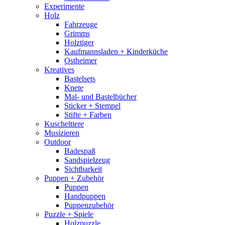
Experimente
Holz
Fahrzeuge
Grimms
Holztiger
Kaufmannsladen + Kinderküche
Ostheimer
Kreatives
Bastelsets
Knete
Mal- und Bastelbücher
Sticker + Stempel
Stifte + Farben
Kuscheltiere
Musizieren
Outdoor
Badespaß
Sandspielzeug
Sichtbarkeit
Puppen + Zubehör
Puppen
Handpuppen
Puppenzubehör
Puzzle + Spiele
Holzpuzzle