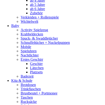
ab 4 Jahre
ab 5 Jahre
ab 6 Jahre
Zubehör
Verkleiden + Rollenspiele
Wichtelwelt
Baby
Activity Spielzeug
Krabbeldecken
Spuck- & Swaddletücher
Schnuffeltücher + Nuckelpuppen
Mobile
Spieluhren
Nachtlichter
Erstes Geschirr
Geschirr
Lätzchen
Platzsets
Badezeit
Kita & Schule
Brotdosen
Trinkflaschen
Brustbeutel + Portmonee
Taschen
Rucksäcke