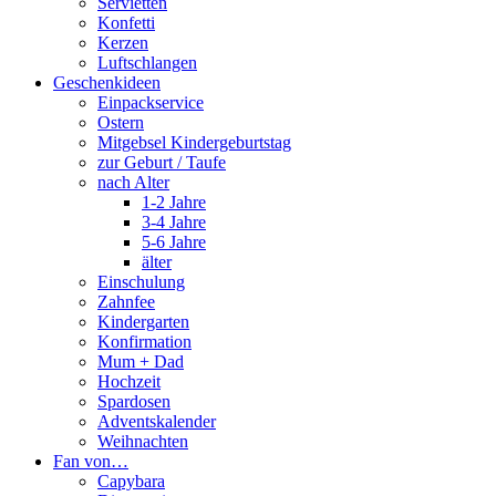
Servietten
Konfetti
Kerzen
Luftschlangen
Geschenkideen
Einpackservice
Ostern
Mitgebsel Kindergeburtstag
zur Geburt / Taufe
nach Alter
1-2 Jahre
3-4 Jahre
5-6 Jahre
älter
Einschulung
Zahnfee
Kindergarten
Konfirmation
Mum + Dad
Hochzeit
Spardosen
Adventskalender
Weihnachten
Fan von…
Capybara