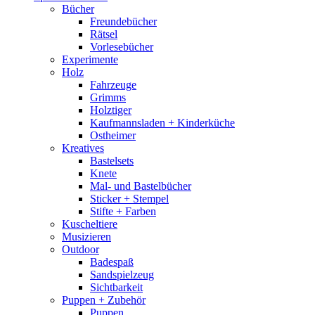
Bücher
Freundebücher
Rätsel
Vorlesebücher
Experimente
Holz
Fahrzeuge
Grimms
Holztiger
Kaufmannsladen + Kinderküche
Ostheimer
Kreatives
Bastelsets
Knete
Mal- und Bastelbücher
Sticker + Stempel
Stifte + Farben
Kuscheltiere
Musizieren
Outdoor
Badespaß
Sandspielzeug
Sichtbarkeit
Puppen + Zubehör
Puppen