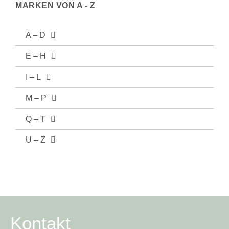
MARKEN VON A - Z
A – D
E – H
I – L
M – P
Q – T
U – Z
Kontakt