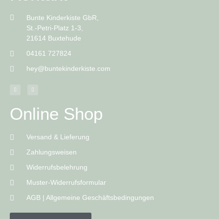
Bunte Kinderkiste GbR,
St.-Petri-Platz 1-3,
21614 Buxtehude
04161 727824
hey@buntekinderkiste.com
Online Shop
Versand & Lieferung
Zahlungsweisen
Widerrufsbelehrung
Muster-Widerrufsformular
AGB | Allgemeine Geschäftsbedingungen