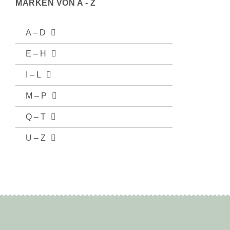
MARKEN VON A - Z
A – D
E – H
I – L
M – P
Q – T
U – Z