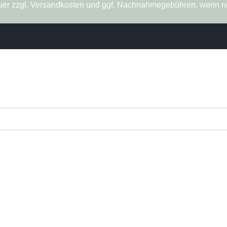
steuer zzgl. Versandkosten und ggf. Nachnahmegebühren, wenn n