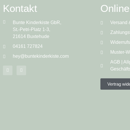
Kontakt
Onlin
Bunte Kinderkiste GbR,
Versand 
St.-Petri-Platz 1-3,
Zahlungs
21614 Buxtehude
Widerruf
04161 727824
Muster-Wi
hey@buntekinderkiste.com
AGB | Al
Geschäft
Vertrag wid