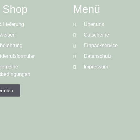
e Shop
Menü
& Lieferung
Über uns
weisen
Gutscheine
sbelehrung
Einpackservice
derrufsformular
Datenschutz
lgemeine
Impressum
sbedingungen
errufen