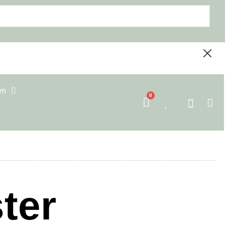
en
0
ter