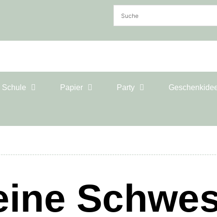
& Schule
Papier
Party
Geschenkide
eine Schwes