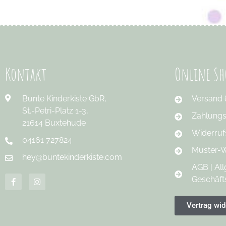
Kontakt
Online Sh
Bunte Kinderkiste GbR,
Versand 
St.-Petri-Platz 1-3,
Zahlung
21614 Buxtehude
Widerruf
04161 727824
Muster-W
hey@buntekinderkiste.com
AGB | Al
Geschäf
Vertrag wid