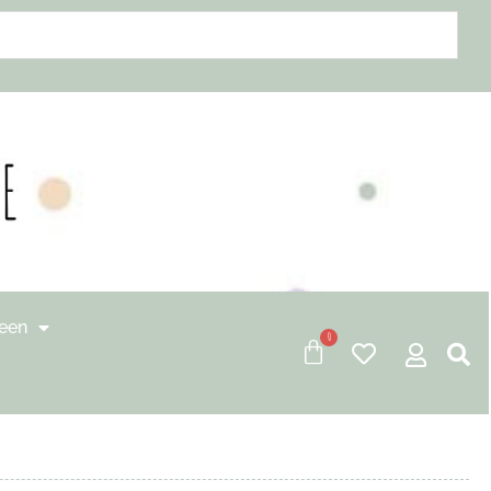
een
0