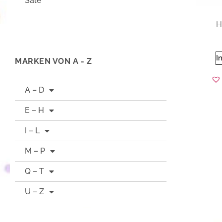
Sale
H
I
MARKEN VON A - Z
A – D
E – H
I – L
M – P
Q – T
U – Z