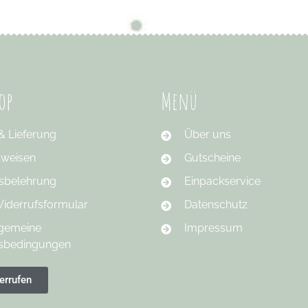
op
Menü
& Lieferung
Über uns
sweisen
Gutscheine
sbelehrung
Einpackservice
iderrufsformular
Datenschutz
lgemeine
Impressum
tsbedingungen
errufen