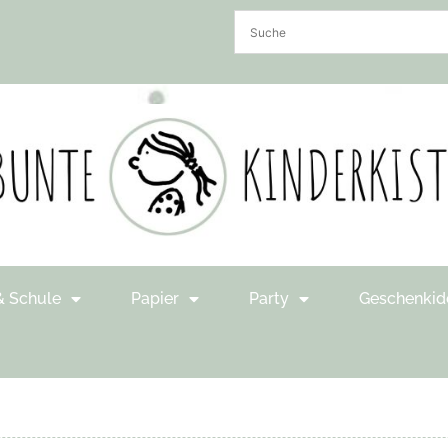
& Schule
Papier
Party
Geschenkid