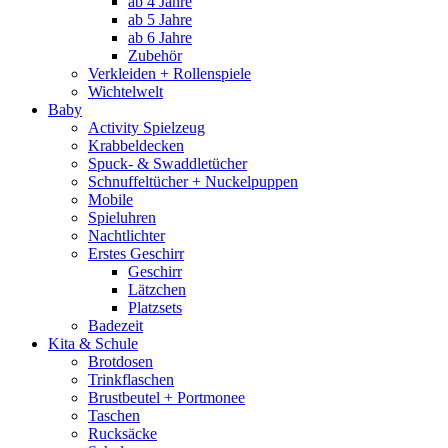
ab 4 Jahre
ab 5 Jahre
ab 6 Jahre
Zubehör
Verkleiden + Rollenspiele
Wichtelwelt
Baby
Activity Spielzeug
Krabbeldecken
Spuck- & Swaddletücher
Schnuffeltücher + Nuckelpuppen
Mobile
Spieluhren
Nachtlichter
Erstes Geschirr
Geschirr
Lätzchen
Platzsets
Badezeit
Kita & Schule
Brotdosen
Trinkflaschen
Brustbeutel + Portmonee
Taschen
Rucksäcke