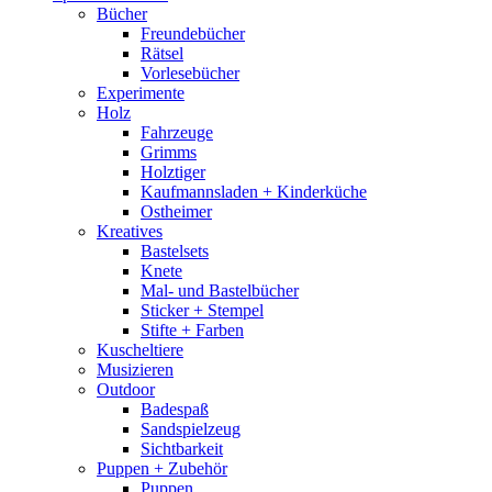
Bücher
Freundebücher
Rätsel
Vorlesebücher
Experimente
Holz
Fahrzeuge
Grimms
Holztiger
Kaufmannsladen + Kinderküche
Ostheimer
Kreatives
Bastelsets
Knete
Mal- und Bastelbücher
Sticker + Stempel
Stifte + Farben
Kuscheltiere
Musizieren
Outdoor
Badespaß
Sandspielzeug
Sichtbarkeit
Puppen + Zubehör
Puppen