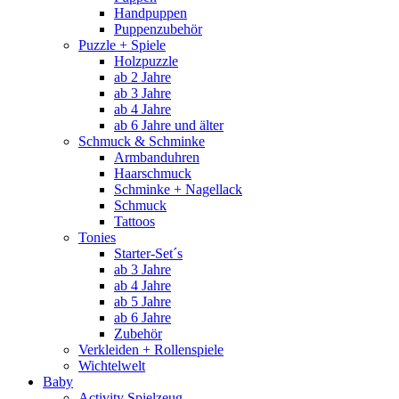
Handpuppen
Puppenzubehör
Puzzle + Spiele
Holzpuzzle
ab 2 Jahre
ab 3 Jahre
ab 4 Jahre
ab 6 Jahre und älter
Schmuck & Schminke
Armbanduhren
Haarschmuck
Schminke + Nagellack
Schmuck
Tattoos
Tonies
Starter-Set´s
ab 3 Jahre
ab 4 Jahre
ab 5 Jahre
ab 6 Jahre
Zubehör
Verkleiden + Rollenspiele
Wichtelwelt
Baby
Activity Spielzeug