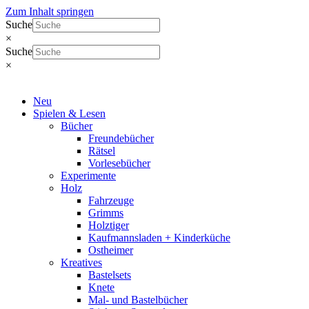
Zum Inhalt springen
Suche
×
Suche
×
Neu
Spielen & Lesen
Bücher
Freundebücher
Rätsel
Vorlesebücher
Experimente
Holz
Fahrzeuge
Grimms
Holztiger
Kaufmannsladen + Kinderküche
Ostheimer
Kreatives
Bastelsets
Knete
Mal- und Bastelbücher