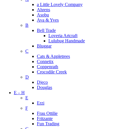
a Little Lovely Company
Ahrens
Asobu
Ava & Yves
B
Bell Trade
Loveria Artcraft
Lulubug Handmade
Bluggar
C
Cats & Appletrees
Connetix
Coppenrath
Crocodile Creek
D
Djeco
Douglas
E – H
E
Erzi
F
Frau Ottilie
Fritzante
Fun Trading
G