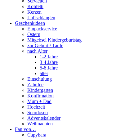
Servietten
Konfetti
Kerzen
Luftschlangen
Geschenkideen
Einpackservice
Ostern
Mitgebsel Kindergeburtstag
zur Geburt / Taufe
nach Alter
1-2 Jahre
3-4 Jahre
5-6 Jahre
älter
Einschulung
Zahnfee
Kindergarten
Konfirmation
Mum + Dad
Hochzeit
Spardosen
Adventskalender
Weihnachten
Fan von…
Capybara