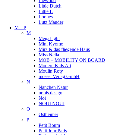
Liewood
Little Dutch
Little L
Loones
Lutz Mauder
M – P
M
MegaLight
Mini Kyomo
Mira & das fliegende Haus
Miss Nella
MOB – MOBILITY ON BOARD
Modern Kids Art
Moulin Roty
moses. Verlag GmbH
N
Nanchen Natur
nobis design
Noi
NOUI NOUI
O
Ostheimer
P
Petit Boum
Petit Jour Paris