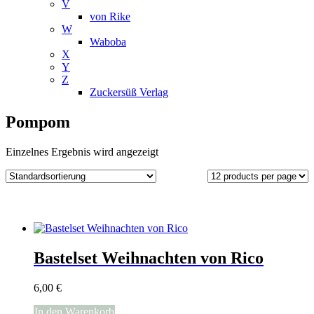
V
von Rike
W
Waboba
X
Y
Z
Zuckersüß Verlag
Pompom
Einzelnes Ergebnis wird angezeigt
Bastelset Weihnachten von Rico
6,00
€
In den Warenkorb