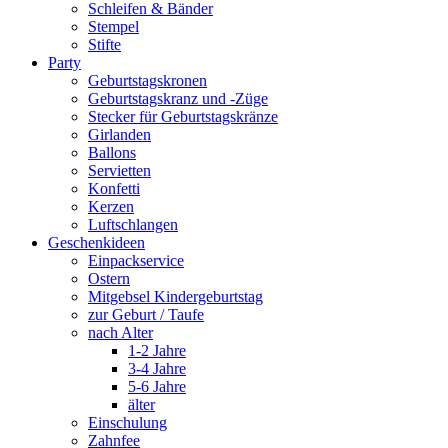
Schleifen & Bänder
Stempel
Stifte
Party
Geburtstagskronen
Geburtstagskranz und -Züge
Stecker für Geburtstagskränze
Girlanden
Ballons
Servietten
Konfetti
Kerzen
Luftschlangen
Geschenkideen
Einpackservice
Ostern
Mitgebsel Kindergeburtstag
zur Geburt / Taufe
nach Alter
1-2 Jahre
3-4 Jahre
5-6 Jahre
älter
Einschulung
Zahnfee