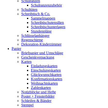
Schulranzen
Schulranzenzubehör
Schultüten
Schreibtisch & Co.
Sammelmappen
Schreibtischutensilien
Schreibtischunterlagen
Stundenpläne
Schlüsselanhänger
Regenschirme
Dekoration-Kinderzimmer
Papier
Briefpapier und Umschläge
Geschenkverpackung
Karten
Einladungskarten
Einschulungskarten
Glückwunschkarten
Konfirmationskarten
Weihnachtskarten
Zahlenkarten
Notizblöcke und Hefte
Poster + Fensterbilder
Schleifen & Bänder
Stempel