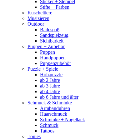
Sticker + Stempel
Stifte + Farben
Kuscheltiere
Musizieren
Outdoor
Badespaß
Sandspielzeug
Sichtbarkeit
Puppen + Zubehör
Puppen
Handpuppen
Puppenzubehör
Puzzle + Spiele
Holzpuzzle
ab 2 Jahre
ab 3 Jahre
ab 4 Jahre
ab 6 Jahre und älter
Schmuck & Schminke
Armbanduhren
Haarschmuck
Schminke + Nagellack
Schmuck
Tattoos
Tonies