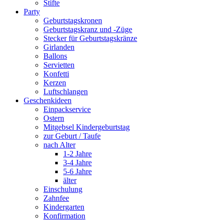
Stifte
Party
Geburtstagskronen
Geburtstagskranz und -Züge
Stecker für Geburtstagskränze
Girlanden
Ballons
Servietten
Konfetti
Kerzen
Luftschlangen
Geschenkideen
Einpackservice
Ostern
Mitgebsel Kindergeburtstag
zur Geburt / Taufe
nach Alter
1-2 Jahre
3-4 Jahre
5-6 Jahre
älter
Einschulung
Zahnfee
Kindergarten
Konfirmation