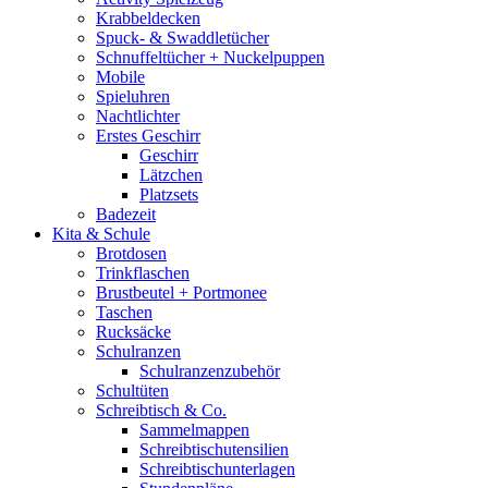
Krabbeldecken
Spuck- & Swaddletücher
Schnuffeltücher + Nuckelpuppen
Mobile
Spieluhren
Nachtlichter
Erstes Geschirr
Geschirr
Lätzchen
Platzsets
Badezeit
Kita & Schule
Brotdosen
Trinkflaschen
Brustbeutel + Portmonee
Taschen
Rucksäcke
Schulranzen
Schulranzenzubehör
Schultüten
Schreibtisch & Co.
Sammelmappen
Schreibtischutensilien
Schreibtischunterlagen