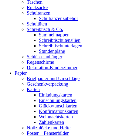
Taschen
Rucksäcke
Schulranzen
Schulranzenzubehör
Schultüten
Schreibtisch & Co.
Sammelmappen
Schreibtischutensilien
Schreibtischunterlagen
Stundenpläne
Schlüsselanhänger
Regenschirme
Dekoration-Kinderzimmer
Papier
Briefpapier und Umschläge
Geschenkverpackung
Karten
Einladungskarten
Einschulungskarten
Glückwunschkarten
Konfirmationskarten
Weihnachtskarten
Zahlenkarten
Notizblöcke und Hefte
Poster + Fensterbilder