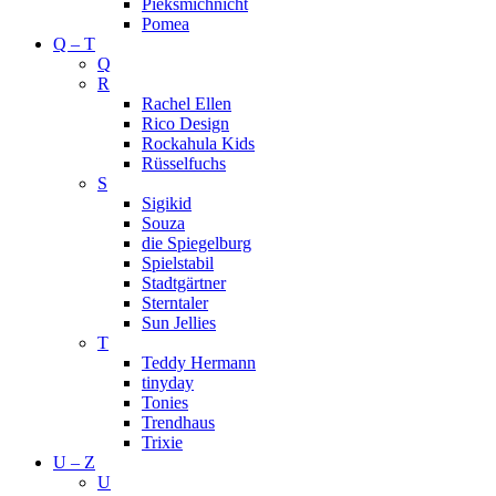
Pieksmichnicht
Pomea
Q – T
Q
R
Rachel Ellen
Rico Design
Rockahula Kids
Rüsselfuchs
S
Sigikid
Souza
die Spiegelburg
Spielstabil
Stadtgärtner
Sterntaler
Sun Jellies
T
Teddy Hermann
tinyday
Tonies
Trendhaus
Trixie
U – Z
U