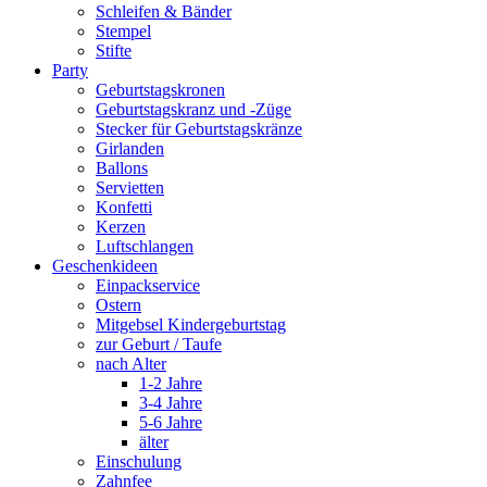
Schleifen & Bänder
Stempel
Stifte
Party
Geburtstagskronen
Geburtstagskranz und -Züge
Stecker für Geburtstagskränze
Girlanden
Ballons
Servietten
Konfetti
Kerzen
Luftschlangen
Geschenkideen
Einpackservice
Ostern
Mitgebsel Kindergeburtstag
zur Geburt / Taufe
nach Alter
1-2 Jahre
3-4 Jahre
5-6 Jahre
älter
Einschulung
Zahnfee