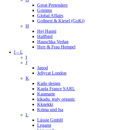
Great Pretenders
Grimms
Global Affairs
Gollnest & Kiesel (GoKi)
H
Hej Hanni
Halfbird
Hauschka Verlag
Herr & Frau Hempel
I – L
I
J
Janod
Jellycat London
K
Kado design
Kapla France SARL
Kaumarie
kikadu. truly organic
Kknekki
Krima und Isa
L
Lässig GmbH
Legami