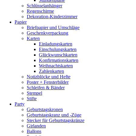
Stundenpläne
Schlüsselanhänger
Regenschirme
Dekoration-Kinderzimmer
Papier
Briefpapier und Umschläge
Geschenkverpackung
Karten
Einladungskarten
Einschulungskarten
Glückwunschkarten
Konfirmationskarten
Weihnachtskarten
Zahlenkarten
Notizblöcke und Hefte
Poster + Fensterbilder
Schleifen & Bänder
Stempel
Stifte
Party
Geburtstagskronen
Geburtstagskranz und -Züge
Stecker für Geburtstagskränze
Girlanden
Ballons