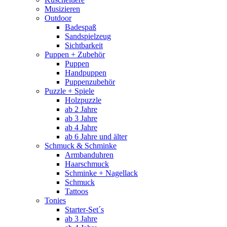
Musizieren
Outdoor
Badespaß
Sandspielzeug
Sichtbarkeit
Puppen + Zubehör
Puppen
Handpuppen
Puppenzubehör
Puzzle + Spiele
Holzpuzzle
ab 2 Jahre
ab 3 Jahre
ab 4 Jahre
ab 6 Jahre und älter
Schmuck & Schminke
Armbanduhren
Haarschmuck
Schminke + Nagellack
Schmuck
Tattoos
Tonies
Starter-Set´s
ab 3 Jahre