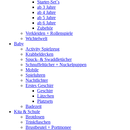
Starter-Set´s
ab 3 Jahre
ab 4 Jahre
ab 5 Jahre
ab 6 Jahre
Zubehör
Verkleiden + Rollenspiele
Wichtelwelt
Baby
Activity Spielzeug
Krabbeldecken
Spuck- & Swaddletücher
Schnuffeltücher + Nuckelpuppen
Mobile
Spieluhren
Nachtlichter
Erstes Geschirr
Geschirr
Lätzchen
Platzsets
Badezeit
Kita & Schule
Brotdosen
Trinkflaschen
Brustbeutel + Portmonee