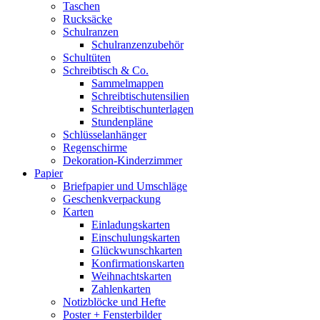
Taschen
Rucksäcke
Schulranzen
Schulranzenzubehör
Schultüten
Schreibtisch & Co.
Sammelmappen
Schreibtischutensilien
Schreibtischunterlagen
Stundenpläne
Schlüsselanhänger
Regenschirme
Dekoration-Kinderzimmer
Papier
Briefpapier und Umschläge
Geschenkverpackung
Karten
Einladungskarten
Einschulungskarten
Glückwunschkarten
Konfirmationskarten
Weihnachtskarten
Zahlenkarten
Notizblöcke und Hefte
Poster + Fensterbilder