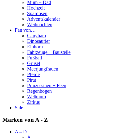
Mum + Dad
Hochzeit
Spardosen
Adventskalender
Weihnachten
Fan von…
Capybara
Dinosaurier
Einhorn
Fahrzeuge + Baustelle
Fußball
Grusel
Meerjungfrauen
Pferde
Pirat
Prinzessinen + Feen
Regenbogen
Weltraum
Zirkus
Sale
Marken von A - Z
A – D
A