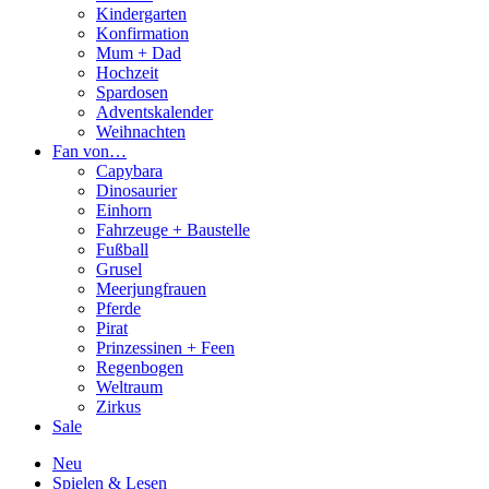
Kindergarten
Konfirmation
Mum + Dad
Hochzeit
Spardosen
Adventskalender
Weihnachten
Fan von…
Capybara
Dinosaurier
Einhorn
Fahrzeuge + Baustelle
Fußball
Grusel
Meerjungfrauen
Pferde
Pirat
Prinzessinen + Feen
Regenbogen
Weltraum
Zirkus
Sale
Neu
Spielen & Lesen