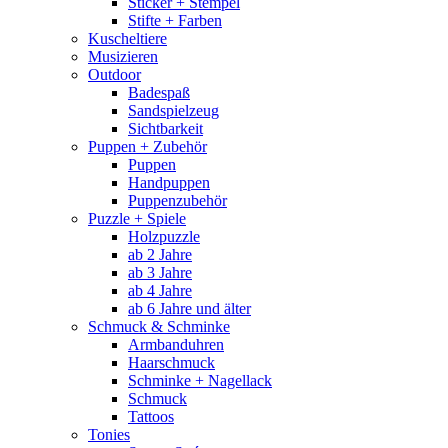
Sticker + Stempel
Stifte + Farben
Kuscheltiere
Musizieren
Outdoor
Badespaß
Sandspielzeug
Sichtbarkeit
Puppen + Zubehör
Puppen
Handpuppen
Puppenzubehör
Puzzle + Spiele
Holzpuzzle
ab 2 Jahre
ab 3 Jahre
ab 4 Jahre
ab 6 Jahre und älter
Schmuck & Schminke
Armbanduhren
Haarschmuck
Schminke + Nagellack
Schmuck
Tattoos
Tonies