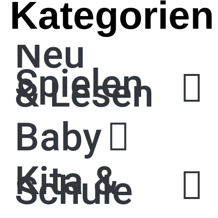
Kategorien
Neu
Spielen
& Lesen
Baby
Kita &
Schule