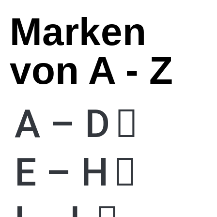
Marken
von A - Z
A – D
E – H