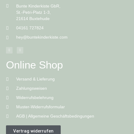
Bunte Kinderkiste GbR,
St.-Petri-Platz 1-3,
21614 Buxtehude
04161 727824
hey@buntekinderkiste.com
Online Shop
Versand & Lieferung
Zahlungsweisen
Widerrufsbelehrung
Muster-Widerrufsformular
AGB | Allgemeine Geschäftsbedingungen
Vertrag widerrufen