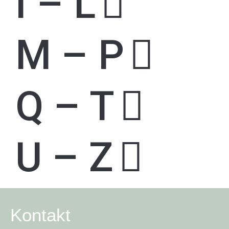
I – L
M – P
Q – T
U – Z
Kontakt