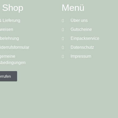
e Shop
Menü
& Lieferung
Über uns
weisen
Gutscheine
sbelehrung
Einpackservice
derrufsformular
Datenschutz
lgemeine
Impressum
sbedingungen
errufen