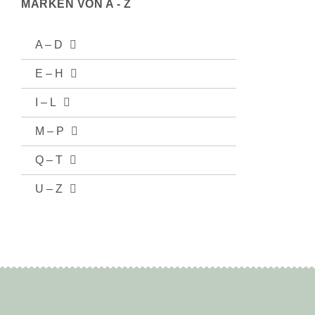
MARKEN VON A - Z
A – D
E – H
I – L
M – P
Q – T
U – Z