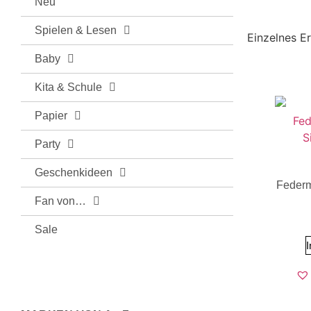
Neu
Spielen & Lesen
Einzelnes E
Baby
Kita & Schule
Papier
Party
Geschenkideen
Federm
Fan von…
Sale
I