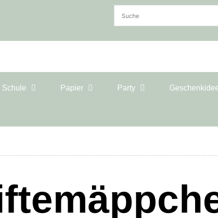
& Schule
Papier
Party
Geschenkide
iftemäppch