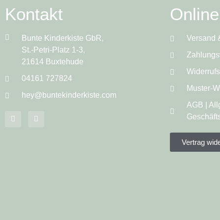
Kontakt
Onlin
Bunte Kinderkiste GbR,
Versand 
St.-Petri-Platz 1-3,
Zahlungs
21614 Buxtehude
Widerruf
04161 727824
Muster-Wi
hey@buntekinderkiste.com
AGB | Al
Geschäft
Vertrag wid