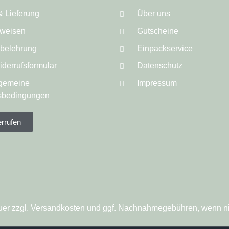
& Lieferung
Über uns
weisen
Gutscheine
sbelehrung
Einpackservice
derrufsformular
Datenschutz
lgemeine
Impressum
sbedingungen
errufen
steuer zzgl. Versandkosten und ggf. Nachnahmegebühren, wenn n