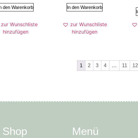
n den Warenkorb
In den Warenkorb
zur Wunschliste
zur Wunschliste
hinzufügen
hinzufügen
1
2
3
4
…
11
12
e Shop
Menü