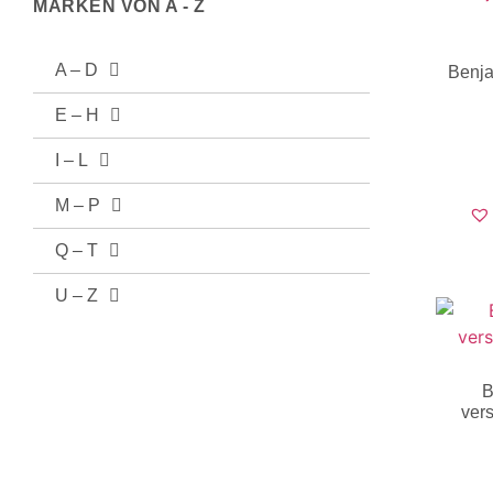
MARKEN VON A - Z
A – D
Benja
E – H
I – L
M – P
Q – T
U – Z
B
ver