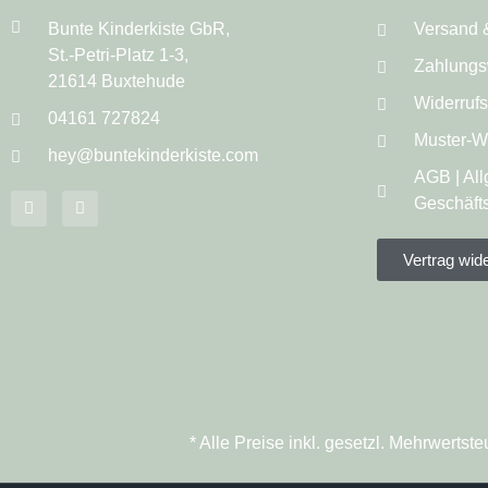
Bunte Kinderkiste GbR,
Versand 
St.-Petri-Platz 1-3,
Zahlungs
21614 Buxtehude
Widerruf
04161 727824
Muster-Wi
hey@buntekinderkiste.com
AGB | Al
Geschäft
Vertrag wid
* Alle Preise inkl. gesetzl. Mehrwert