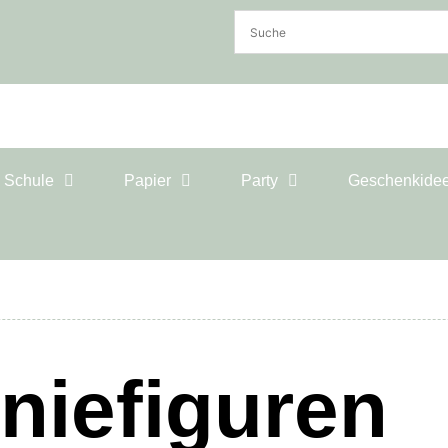
& Schule
Papier
Party
Geschenkide
niefiguren