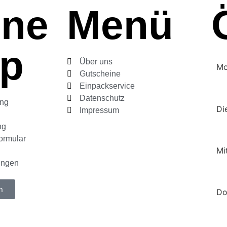
ine
Menü
p
Über uns
Mo
Gutscheine
Einpackservice
Datenschutz
ung
Di
Impressum
ng
ormular
Mi
ungen
n
Do