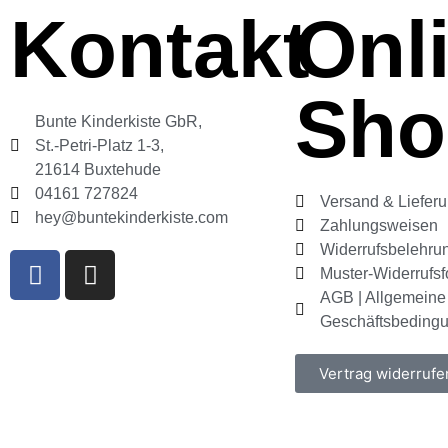
Kontakt
Onl
Sho
Bunte Kinderkiste GbR,
St.-Petri-Platz 1-3,
21614 Buxtehude
04161 727824
Versand & Liefer
hey@buntekinderkiste.com
Zahlungsweisen
Widerrufsbelehru
Muster-Widerrufsf
AGB | Allgemeine
Geschäftsbeding
Vertrag widerrufe