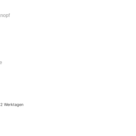
knopf
e
1-2 Werktagen