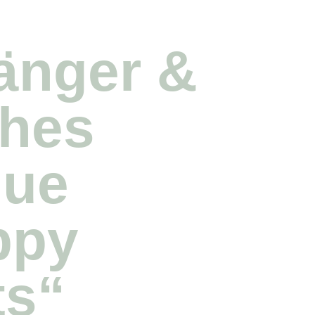
änger &
ches
que
ppy
ts“