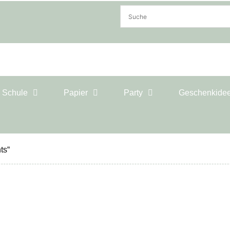
& Schule
Papier
Party
Geschenkide
ts“