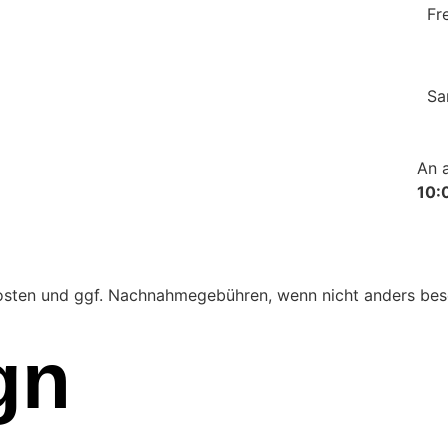
Fr
Sa
An 
10:
ndkosten und ggf. Nachnahmegebühren, wenn nicht anders be
gn