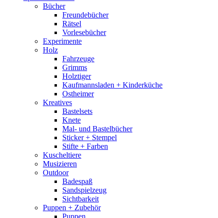
Bücher
Freundebücher
Rätsel
Vorlesebücher
Experimente
Holz
Fahrzeuge
Grimms
Holztiger
Kaufmannsladen + Kinderküche
Ostheimer
Kreatives
Bastelsets
Knete
Mal- und Bastelbücher
Sticker + Stempel
Stifte + Farben
Kuscheltiere
Musizieren
Outdoor
Badespaß
Sandspielzeug
Sichtbarkeit
Puppen + Zubehör
Puppen