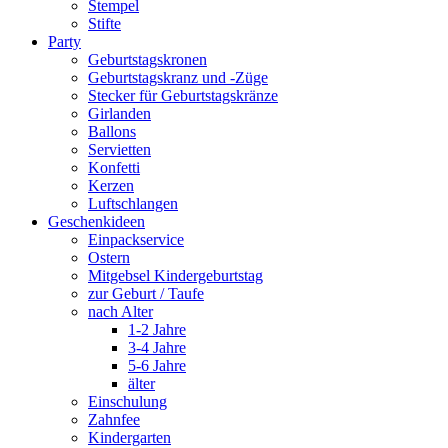
Stempel
Stifte
Party
Geburtstagskronen
Geburtstagskranz und -Züge
Stecker für Geburtstagskränze
Girlanden
Ballons
Servietten
Konfetti
Kerzen
Luftschlangen
Geschenkideen
Einpackservice
Ostern
Mitgebsel Kindergeburtstag
zur Geburt / Taufe
nach Alter
1-2 Jahre
3-4 Jahre
5-6 Jahre
älter
Einschulung
Zahnfee
Kindergarten