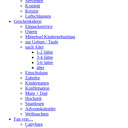
Servietten
Konfetti
Kerzen
Luftschlangen
Geschenkideen
Einpackservice
Ostern
Mitgebsel Kindergeburtstag
zur Geburt / Taufe
nach Alter
1-2 Jahre
3-4 Jahre
5-6 Jahre
älter
Einschulung
Zahnfee
Kindergarten
Konfirmation
Mum + Dad
Hochzeit
Spardosen
Adventskalender
Weihnachten
Fan von…
Capybara