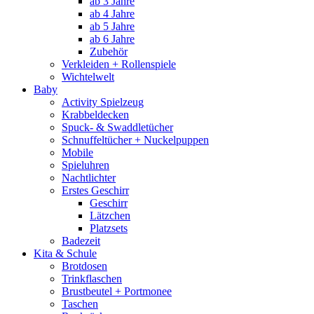
ab 3 Jahre
ab 4 Jahre
ab 5 Jahre
ab 6 Jahre
Zubehör
Verkleiden + Rollenspiele
Wichtelwelt
Baby
Activity Spielzeug
Krabbeldecken
Spuck- & Swaddletücher
Schnuffeltücher + Nuckelpuppen
Mobile
Spieluhren
Nachtlichter
Erstes Geschirr
Geschirr
Lätzchen
Platzsets
Badezeit
Kita & Schule
Brotdosen
Trinkflaschen
Brustbeutel + Portmonee
Taschen