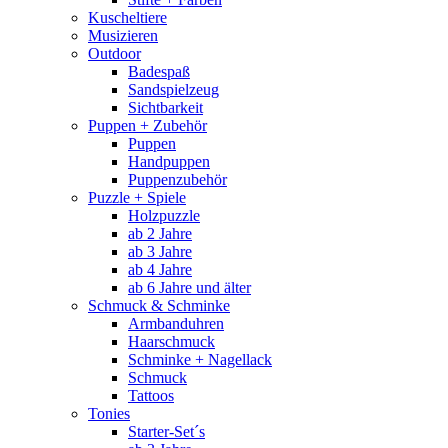
Kuscheltiere
Musizieren
Outdoor
Badespaß
Sandspielzeug
Sichtbarkeit
Puppen + Zubehör
Puppen
Handpuppen
Puppenzubehör
Puzzle + Spiele
Holzpuzzle
ab 2 Jahre
ab 3 Jahre
ab 4 Jahre
ab 6 Jahre und älter
Schmuck & Schminke
Armbanduhren
Haarschmuck
Schminke + Nagellack
Schmuck
Tattoos
Tonies
Starter-Set´s