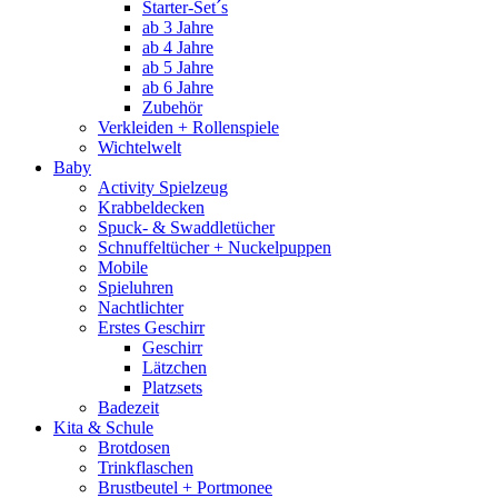
Starter-Set´s
ab 3 Jahre
ab 4 Jahre
ab 5 Jahre
ab 6 Jahre
Zubehör
Verkleiden + Rollenspiele
Wichtelwelt
Baby
Activity Spielzeug
Krabbeldecken
Spuck- & Swaddletücher
Schnuffeltücher + Nuckelpuppen
Mobile
Spieluhren
Nachtlichter
Erstes Geschirr
Geschirr
Lätzchen
Platzsets
Badezeit
Kita & Schule
Brotdosen
Trinkflaschen
Brustbeutel + Portmonee