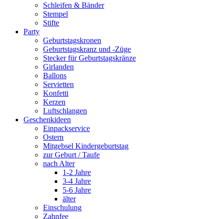
Schleifen & Bänder
Stempel
Stifte
Party
Geburtstagskronen
Geburtstagskranz und -Züge
Stecker für Geburtstagskränze
Girlanden
Ballons
Servietten
Konfetti
Kerzen
Luftschlangen
Geschenkideen
Einpackservice
Ostern
Mitgebsel Kindergeburtstag
zur Geburt / Taufe
nach Alter
1-2 Jahre
3-4 Jahre
5-6 Jahre
älter
Einschulung
Zahnfee