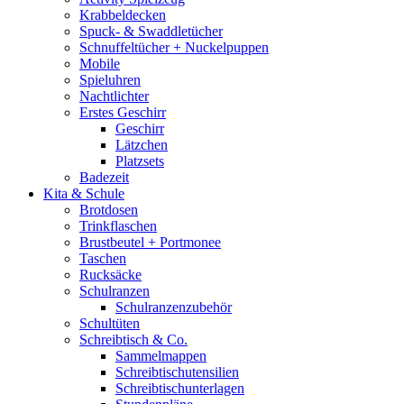
Krabbeldecken
Spuck- & Swaddletücher
Schnuffeltücher + Nuckelpuppen
Mobile
Spieluhren
Nachtlichter
Erstes Geschirr
Geschirr
Lätzchen
Platzsets
Badezeit
Kita & Schule
Brotdosen
Trinkflaschen
Brustbeutel + Portmonee
Taschen
Rucksäcke
Schulranzen
Schulranzenzubehör
Schultüten
Schreibtisch & Co.
Sammelmappen
Schreibtischutensilien
Schreibtischunterlagen