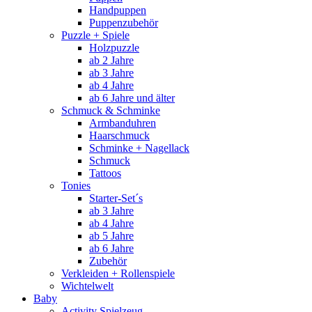
Handpuppen
Puppenzubehör
Puzzle + Spiele
Holzpuzzle
ab 2 Jahre
ab 3 Jahre
ab 4 Jahre
ab 6 Jahre und älter
Schmuck & Schminke
Armbanduhren
Haarschmuck
Schminke + Nagellack
Schmuck
Tattoos
Tonies
Starter-Set´s
ab 3 Jahre
ab 4 Jahre
ab 5 Jahre
ab 6 Jahre
Zubehör
Verkleiden + Rollenspiele
Wichtelwelt
Baby
Activity Spielzeug