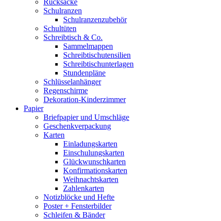
Rucksäcke
Schulranzen
Schulranzenzubehör
Schultüten
Schreibtisch & Co.
Sammelmappen
Schreibtischutensilien
Schreibtischunterlagen
Stundenpläne
Schlüsselanhänger
Regenschirme
Dekoration-Kinderzimmer
Papier
Briefpapier und Umschläge
Geschenkverpackung
Karten
Einladungskarten
Einschulungskarten
Glückwunschkarten
Konfirmationskarten
Weihnachtskarten
Zahlenkarten
Notizblöcke und Hefte
Poster + Fensterbilder
Schleifen & Bänder