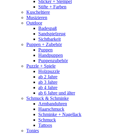
Sticker + Stempel
Stifte + Farben
Kuscheltiere
Musizieren
Outdoor
Badespaß
Sandspielzeug
Sichtbarkeit
Puppen + Zubehör
Puppen
Handpuppen
Puppenzubehör
Puzzle + Spiele
Holzpuzzle
ab 2 Jahre
ab 3 Jahre
ab 4 Jahre
ab 6 Jahre und älter
Schmuck & Schminke
Armbanduhren
Haarschmuck
Schminke + Nagellack
Schmuck
Tattoos
Tonies