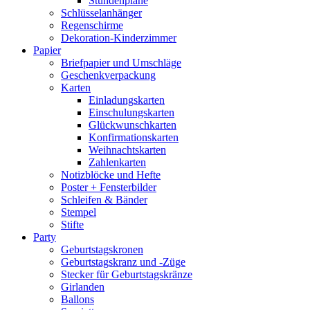
Stundenpläne
Schlüsselanhänger
Regenschirme
Dekoration-Kinderzimmer
Papier
Briefpapier und Umschläge
Geschenkverpackung
Karten
Einladungskarten
Einschulungskarten
Glückwunschkarten
Konfirmationskarten
Weihnachtskarten
Zahlenkarten
Notizblöcke und Hefte
Poster + Fensterbilder
Schleifen & Bänder
Stempel
Stifte
Party
Geburtstagskronen
Geburtstagskranz und -Züge
Stecker für Geburtstagskränze
Girlanden
Ballons