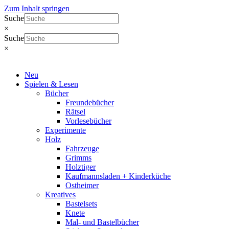
Zum Inhalt springen
Suche
×
Suche
×
Neu
Spielen & Lesen
Bücher
Freundebücher
Rätsel
Vorlesebücher
Experimente
Holz
Fahrzeuge
Grimms
Holztiger
Kaufmannsladen + Kinderküche
Ostheimer
Kreatives
Bastelsets
Knete
Mal- und Bastelbücher