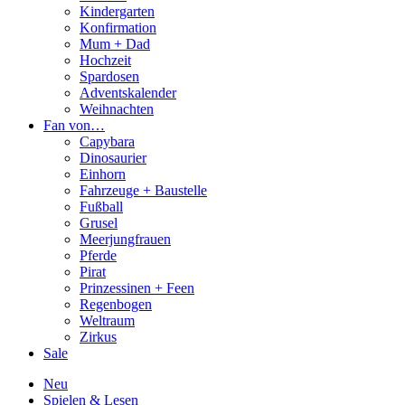
Kindergarten
Konfirmation
Mum + Dad
Hochzeit
Spardosen
Adventskalender
Weihnachten
Fan von…
Capybara
Dinosaurier
Einhorn
Fahrzeuge + Baustelle
Fußball
Grusel
Meerjungfrauen
Pferde
Pirat
Prinzessinen + Feen
Regenbogen
Weltraum
Zirkus
Sale
Neu
Spielen & Lesen