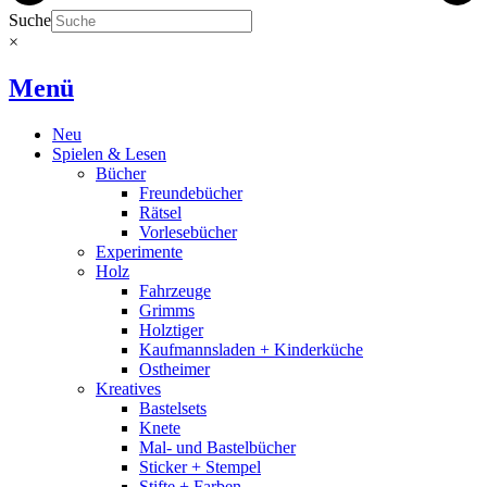
Suche
×
Menü
Neu
Spielen & Lesen
Bücher
Freundebücher
Rätsel
Vorlesebücher
Experimente
Holz
Fahrzeuge
Grimms
Holztiger
Kaufmannsladen + Kinderküche
Ostheimer
Kreatives
Bastelsets
Knete
Mal- und Bastelbücher
Sticker + Stempel
Stifte + Farben