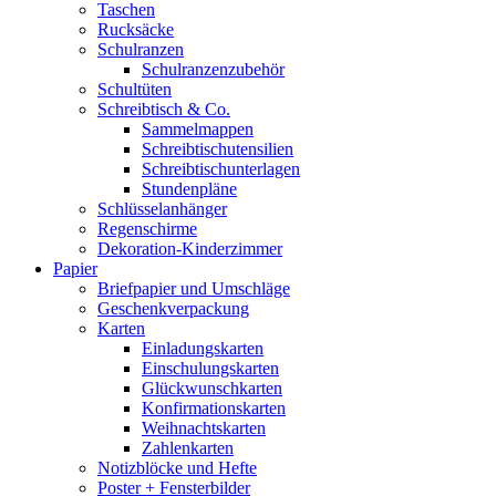
Taschen
Rucksäcke
Schulranzen
Schulranzenzubehör
Schultüten
Schreibtisch & Co.
Sammelmappen
Schreibtischutensilien
Schreibtischunterlagen
Stundenpläne
Schlüsselanhänger
Regenschirme
Dekoration-Kinderzimmer
Papier
Briefpapier und Umschläge
Geschenkverpackung
Karten
Einladungskarten
Einschulungskarten
Glückwunschkarten
Konfirmationskarten
Weihnachtskarten
Zahlenkarten
Notizblöcke und Hefte
Poster + Fensterbilder