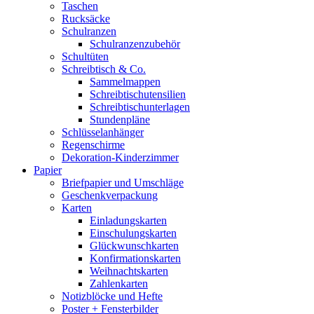
Taschen
Rucksäcke
Schulranzen
Schulranzenzubehör
Schultüten
Schreibtisch & Co.
Sammelmappen
Schreibtischutensilien
Schreibtischunterlagen
Stundenpläne
Schlüsselanhänger
Regenschirme
Dekoration-Kinderzimmer
Papier
Briefpapier und Umschläge
Geschenkverpackung
Karten
Einladungskarten
Einschulungskarten
Glückwunschkarten
Konfirmationskarten
Weihnachtskarten
Zahlenkarten
Notizblöcke und Hefte
Poster + Fensterbilder