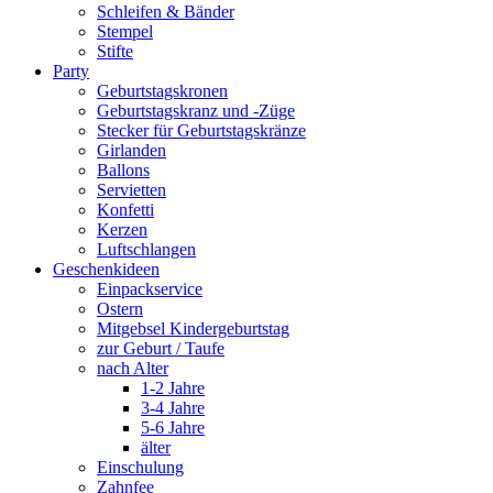
Schleifen & Bänder
Stempel
Stifte
Party
Geburtstagskronen
Geburtstagskranz und -Züge
Stecker für Geburtstagskränze
Girlanden
Ballons
Servietten
Konfetti
Kerzen
Luftschlangen
Geschenkideen
Einpackservice
Ostern
Mitgebsel Kindergeburtstag
zur Geburt / Taufe
nach Alter
1-2 Jahre
3-4 Jahre
5-6 Jahre
älter
Einschulung
Zahnfee