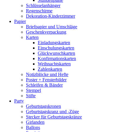
Stundenpläne
Schlüsselanhänger
Regenschirme
Dekoration-Kinderzimmer
Papier
Briefpapier und Umschläge
Geschenkverpackung
Karten
Einladungskarten
Einschulungskarten
Glückwunschkarten
Konfirmationskarten
Weihnachtskarten
Zahlenkarten
Notizblöcke und Hefte
Poster + Fensterbilder
Schleifen & Bänder
Stempel
Stifte
Party
Geburtstagskronen
Geburtstagskranz und -Züge
Stecker für Geburtstagskränze
Girlanden
Ballons