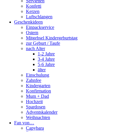
Servietten
Konfetti
Kerzen
Luftschlangen
Geschenkideen
Einpackservice
Ostern
Mitgebsel Kindergeburtstag
zur Geburt / Taufe
nach Alter
1-2 Jahre
3-4 Jahre
5-6 Jahre
älter
Einschulung
Zahnfee
Kindergarten
Konfirmation
Mum + Dad
Hochzeit
Spardosen
Adventskalender
Weihnachten
Fan von…
Capybara