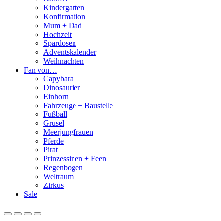
Kindergarten
Konfirmation
Mum + Dad
Hochzeit
Spardosen
Adventskalender
Weihnachten
Fan von…
Capybara
Dinosaurier
Einhorn
Fahrzeuge + Baustelle
Fußball
Grusel
Meerjungfrauen
Pferde
Pirat
Prinzessinen + Feen
Regenbogen
Weltraum
Zirkus
Sale