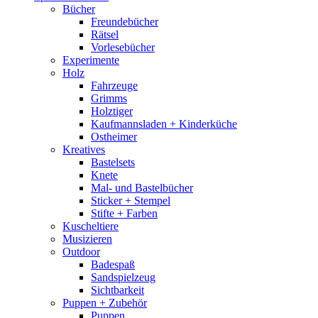
Bücher
Freundebücher
Rätsel
Vorlesebücher
Experimente
Holz
Fahrzeuge
Grimms
Holztiger
Kaufmannsladen + Kinderküche
Ostheimer
Kreatives
Bastelsets
Knete
Mal- und Bastelbücher
Sticker + Stempel
Stifte + Farben
Kuscheltiere
Musizieren
Outdoor
Badespaß
Sandspielzeug
Sichtbarkeit
Puppen + Zubehör
Puppen