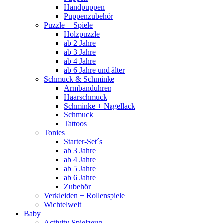
Handpuppen
Puppenzubehör
Puzzle + Spiele
Holzpuzzle
ab 2 Jahre
ab 3 Jahre
ab 4 Jahre
ab 6 Jahre und älter
Schmuck & Schminke
Armbanduhren
Haarschmuck
Schminke + Nagellack
Schmuck
Tattoos
Tonies
Starter-Set´s
ab 3 Jahre
ab 4 Jahre
ab 5 Jahre
ab 6 Jahre
Zubehör
Verkleiden + Rollenspiele
Wichtelwelt
Baby
Activity Spielzeug