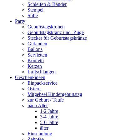
Schleifen & Bänder
Stempel
Stifte
Party
Geburtstagskronen
Geburtstagskranz und -Züge
Stecker für Geburtstagskränze
Girlanden
Ballons
Servietten
Konfetti
Kerzen
Luftschlangen
Geschenkideen
Einpackservice
Ostern
Mitgebsel Kindergeburtstag
zur Geburt / Taufe
nach Alter
1-2 Jahre
3-4 Jahre
5-6 Jahre
älter
Einschulung
Zahnfee