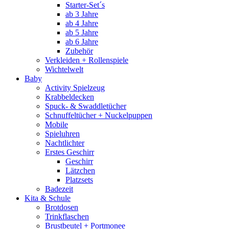
Starter-Set´s
ab 3 Jahre
ab 4 Jahre
ab 5 Jahre
ab 6 Jahre
Zubehör
Verkleiden + Rollenspiele
Wichtelwelt
Baby
Activity Spielzeug
Krabbeldecken
Spuck- & Swaddletücher
Schnuffeltücher + Nuckelpuppen
Mobile
Spieluhren
Nachtlichter
Erstes Geschirr
Geschirr
Lätzchen
Platzsets
Badezeit
Kita & Schule
Brotdosen
Trinkflaschen
Brustbeutel + Portmonee