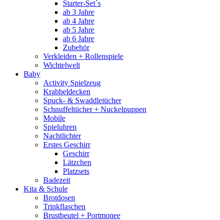
Starter-Set´s
ab 3 Jahre
ab 4 Jahre
ab 5 Jahre
ab 6 Jahre
Zubehör
Verkleiden + Rollenspiele
Wichtelwelt
Baby
Activity Spielzeug
Krabbeldecken
Spuck- & Swaddletücher
Schnuffeltücher + Nuckelpuppen
Mobile
Spieluhren
Nachtlichter
Erstes Geschirr
Geschirr
Lätzchen
Platzsets
Badezeit
Kita & Schule
Brotdosen
Trinkflaschen
Brustbeutel + Portmonee