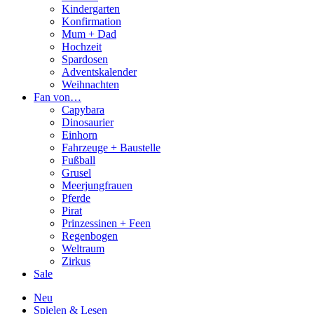
Kindergarten
Konfirmation
Mum + Dad
Hochzeit
Spardosen
Adventskalender
Weihnachten
Fan von…
Capybara
Dinosaurier
Einhorn
Fahrzeuge + Baustelle
Fußball
Grusel
Meerjungfrauen
Pferde
Pirat
Prinzessinen + Feen
Regenbogen
Weltraum
Zirkus
Sale
Neu
Spielen & Lesen