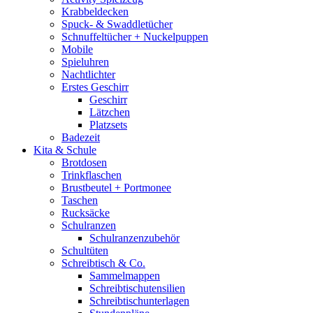
Krabbeldecken
Spuck- & Swaddletücher
Schnuffeltücher + Nuckelpuppen
Mobile
Spieluhren
Nachtlichter
Erstes Geschirr
Geschirr
Lätzchen
Platzsets
Badezeit
Kita & Schule
Brotdosen
Trinkflaschen
Brustbeutel + Portmonee
Taschen
Rucksäcke
Schulranzen
Schulranzenzubehör
Schultüten
Schreibtisch & Co.
Sammelmappen
Schreibtischutensilien
Schreibtischunterlagen