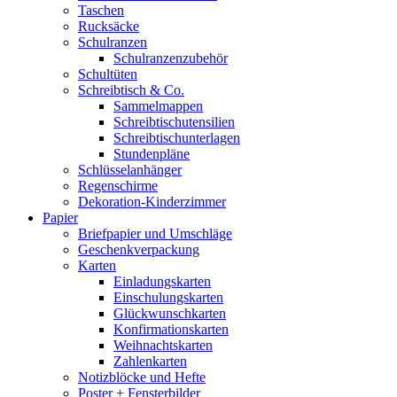
Taschen
Rucksäcke
Schulranzen
Schulranzenzubehör
Schultüten
Schreibtisch & Co.
Sammelmappen
Schreibtischutensilien
Schreibtischunterlagen
Stundenpläne
Schlüsselanhänger
Regenschirme
Dekoration-Kinderzimmer
Papier
Briefpapier und Umschläge
Geschenkverpackung
Karten
Einladungskarten
Einschulungskarten
Glückwunschkarten
Konfirmationskarten
Weihnachtskarten
Zahlenkarten
Notizblöcke und Hefte
Poster + Fensterbilder