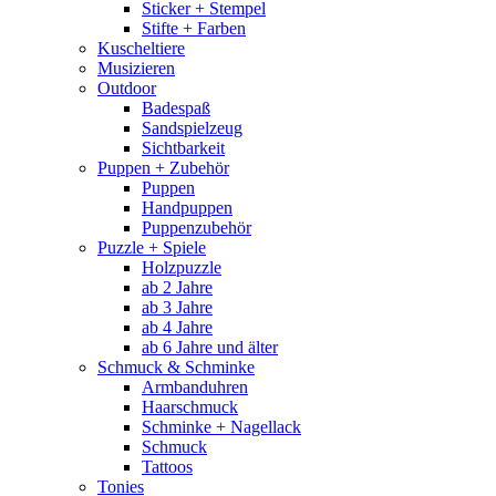
Sticker + Stempel
Stifte + Farben
Kuscheltiere
Musizieren
Outdoor
Badespaß
Sandspielzeug
Sichtbarkeit
Puppen + Zubehör
Puppen
Handpuppen
Puppenzubehör
Puzzle + Spiele
Holzpuzzle
ab 2 Jahre
ab 3 Jahre
ab 4 Jahre
ab 6 Jahre und älter
Schmuck & Schminke
Armbanduhren
Haarschmuck
Schminke + Nagellack
Schmuck
Tattoos
Tonies