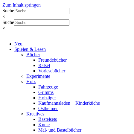
Zum Inhalt springen
Suche
×
Suche
×
Neu
Spielen & Lesen
Bücher
Freundebücher
Rätsel
Vorlesebücher
Experimente
Holz
Fahrzeuge
Grimms
Holztiger
Kaufmannsladen + Kinderküche
Ostheimer
Kreatives
Bastelsets
Knete
Mal- und Bastelbücher