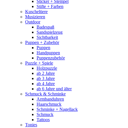
Sticker + Stempel
Stifte + Farben
Kuscheltiere
Musizieren
Outdoor
Badespaß
Sandspielzeug
Sichtbarkeit
Puppen + Zubehör
Puppen
Handpuppen
Puppenzubehör
Puzzle + Spiele
Holzpuzzle
ab 2 Jahre
ab 3 Jahre
ab 4 Jahre
ab 6 Jahre und älter
Schmuck & Schminke
Armbanduhren
Haarschmuck
Schminke + Nagellack
Schmuck
Tattoos
Tonies