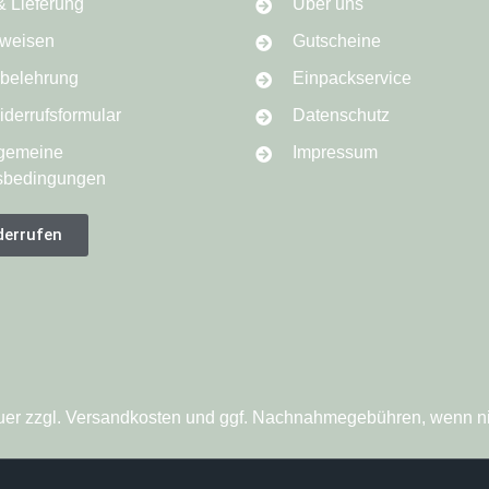
& Lieferung
Über uns
weisen
Gutscheine
sbelehrung
Einpackservice
derrufsformular
Datenschutz
lgemeine
Impressum
sbedingungen
derrufen
steuer zzgl. Versandkosten und ggf. Nachnahmegebühren, wenn n