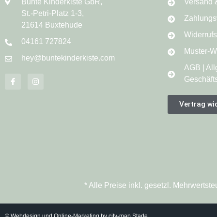
Bunte Kinderkiste GbR,
Versand 
St.-Petri-Platz 1-3,
Zahlungs
21614 Buxtehude
Widerruf
04161 727824
Muster-Wi
hey@buntekinderkiste.com
AGB | Al
Geschäft
Vertrag wi
* Alle Preise inkl. gesetzl. Mehrwert
© Webdesign und Online-Marketing by city-map Stade