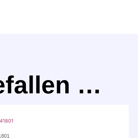
efallen …
41801