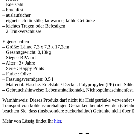
– Edelstahl
– bruchfest
– auslaufsicher
– eignet sich für stille, lauwarme, kühle Getränke
– leichtes Tragen oder Befestigen
– 2 Trinkverschlüsse
Eigenschaften
– Größe: Länge 7,3 x 7,3 x 17,2cm
– Gesamtgewicht: 0,13kg
– Siegel: BPA frei
– Alter : 3+ Jahre
– Serie : Happy Prints
– Farbe : Olive
– Fassungsvermögen: 0,5 l
– Matrerial: Flasche: Edelstahl / Deckel: Polypropylen (PP) (mit Silik
– Gebrauchshinweise: Lebensmittelkontakt, Nicht-spülmaschinenfest
Warnhinweis: Dieses Produkt darf nicht für Heißgetränke verwendet
Transport von kohlensäurehaltigen Getränken benutzt werden (Gefah
beachten Sie, dass (insbesondere zuckerhaltige) Getränke nicht über 
Mehr von Lässig findet Ihr
hier
.