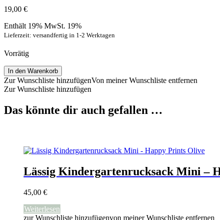
19,00
€
Enthält 19% MwSt. 19%
Lieferzeit: versandfertig in 1-2 Werktagen
Vorrätig
Lässig
In den Warenkorb
Edelstahl-
Zur Wunschliste hinzufügen
Von meiner Wunschliste entfernen
Trinkflasche
Zur Wunschliste hinzufügen
"Happy
Prints",
Das könnte dir auch gefallen …
Olive
Menge
Lässig Kindergartenrucksack Mini – H
45,00
€
Weiterlesen
zur Wunschliste hinzufügen
von meiner Wunschliste entfernen