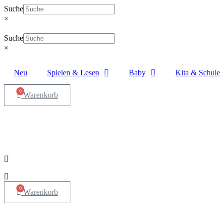
Zum
Suche
Inhalt
×
springen
Suche
×
Neu
Spielen & Lesen
Baby
Kita & Schule
0
Warenkorb
0
Warenkorb