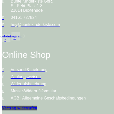
Bunte Kinderkiste GbR,
St.-Petri-Platz 1-3,
21614 Buxtehude
04161 727824
hey@buntekinderkiste.com
acebook-
Instagram
f
Online Shop
Versand & Lieferung
Zahlungsweisen
Widerrufsbelehrung
Muster-Widerrufsformular
AGB | Allgemeine Geschäftsbedingungen
Vertrag widerrufen