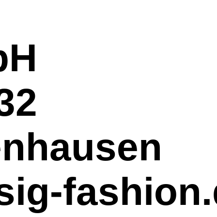
.
bH
32
enhausen
ig-fashion.