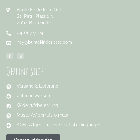
Bunte Kinderkiste GbR,
St.-Petri-Platz 1-3,
21614 Buxtehude
04161 727824
hey@buntekinderkiste.com
Online Shop
Versand & Lieferung
Zahlungsweisen
Widerrufsbelehrung
Muster-Widerrufsformular
AGB | Allgemeine Geschäftsbedingungen