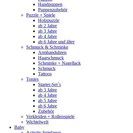
Handpuppen
Puppenzubehör
Puzzle + Spiele
Holzpuzzle
ab 2 Jahre
ab 3 Jahre
ab 4 Jahre
ab 6 Jahre und älter
Schmuck & Schminke
Armbanduhren
Haarschmuck
Schminke + Nagellack
Schmuck
Tattoos
Tonies
Starter-Set´s
ab 3 Jahre
ab 4 Jahre
ab 5 Jahre
ab 6 Jahre
Zubehör
Verkleiden + Rollenspiele
Wichtelwelt
Baby
Activity Spielzeug