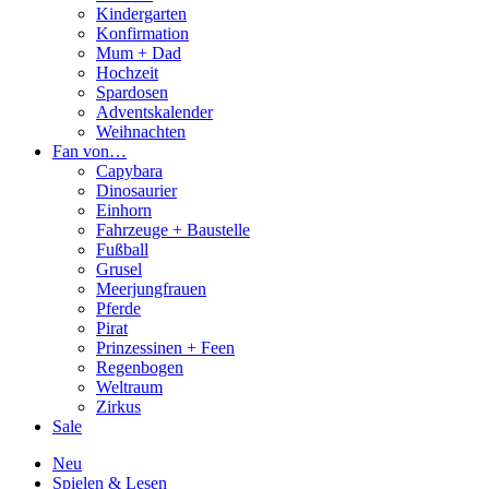
Kindergarten
Konfirmation
Mum + Dad
Hochzeit
Spardosen
Adventskalender
Weihnachten
Fan von…
Capybara
Dinosaurier
Einhorn
Fahrzeuge + Baustelle
Fußball
Grusel
Meerjungfrauen
Pferde
Pirat
Prinzessinen + Feen
Regenbogen
Weltraum
Zirkus
Sale
Neu
Spielen & Lesen