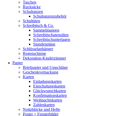
Taschen
Rucksäcke
Schulranzen
Schulranzenzubehör
Schultüten
Schreibtisch & Co.
Sammelmappen
Schreibtischutensilien
Schreibtischunterlagen
Stundenpläne
Schlüsselanhänger
Regenschirme
Dekoration-Kinderzimmer
Papier
Briefpapier und Umschläge
Geschenkverpackung
Karten
Einladungskarten
Einschulungskarten
Glückwunschkarten
Konfirmationskarten
Weihnachtskarten
Zahlenkarten
Notizblöcke und Hefte
Poster + Fensterbilder