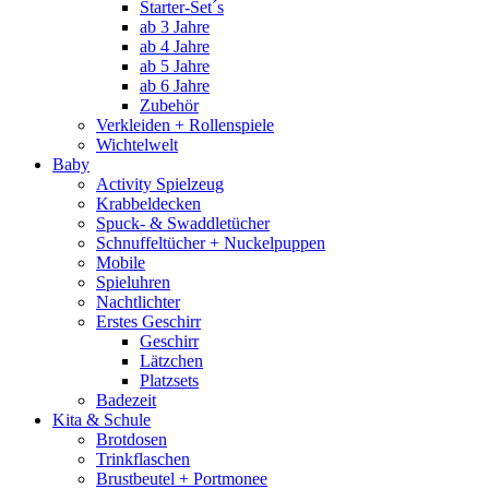
Starter-Set´s
ab 3 Jahre
ab 4 Jahre
ab 5 Jahre
ab 6 Jahre
Zubehör
Verkleiden + Rollenspiele
Wichtelwelt
Baby
Activity Spielzeug
Krabbeldecken
Spuck- & Swaddletücher
Schnuffeltücher + Nuckelpuppen
Mobile
Spieluhren
Nachtlichter
Erstes Geschirr
Geschirr
Lätzchen
Platzsets
Badezeit
Kita & Schule
Brotdosen
Trinkflaschen
Brustbeutel + Portmonee