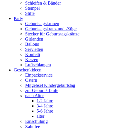
Schleifen & Bänder
Stempel
Stifte
Party
Geburtstagskronen
Geburtstagskranz und -Züge
Stecker für Geburtstagskränze
Girlanden
Ballons
Servietten
Konfetti
Kerzen
Luftschlangen
Geschenkideen
Einpackservice
Ostern
Mitgebsel Kindergeburtstag
zur Geburt / Taufe
nach Alter
1-2 Jahre
3-4 Jahre
5-6 Jahre
älter
Einschulung
Zahnfee