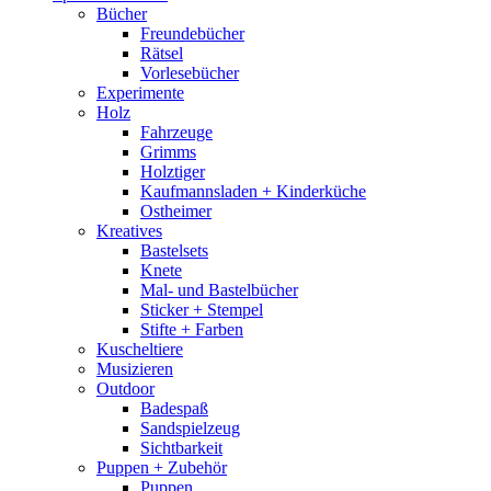
Bücher
Freundebücher
Rätsel
Vorlesebücher
Experimente
Holz
Fahrzeuge
Grimms
Holztiger
Kaufmannsladen + Kinderküche
Ostheimer
Kreatives
Bastelsets
Knete
Mal- und Bastelbücher
Sticker + Stempel
Stifte + Farben
Kuscheltiere
Musizieren
Outdoor
Badespaß
Sandspielzeug
Sichtbarkeit
Puppen + Zubehör
Puppen