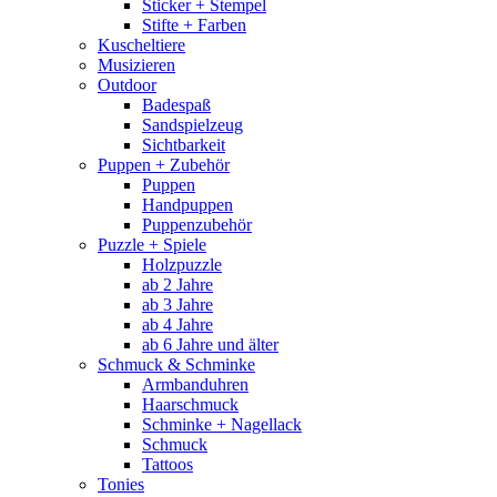
Sticker + Stempel
Stifte + Farben
Kuscheltiere
Musizieren
Outdoor
Badespaß
Sandspielzeug
Sichtbarkeit
Puppen + Zubehör
Puppen
Handpuppen
Puppenzubehör
Puzzle + Spiele
Holzpuzzle
ab 2 Jahre
ab 3 Jahre
ab 4 Jahre
ab 6 Jahre und älter
Schmuck & Schminke
Armbanduhren
Haarschmuck
Schminke + Nagellack
Schmuck
Tattoos
Tonies