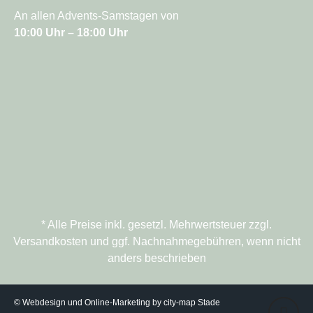
An allen Advents-Samstagen von
10:00 Uhr – 18:00 Uhr
* Alle Preise inkl. gesetzl. Mehrwertsteuer zzgl.
Versandkosten und ggf. Nachnahmegebühren, wenn nicht
anders beschrieben
© Webdesign und Online-Marketing by city-map Stade