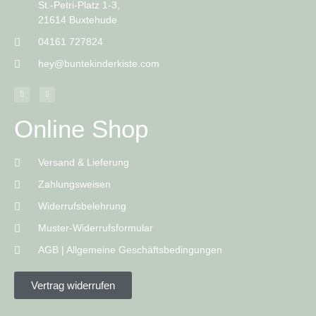
St.-Petri-Platz 1-3,
21614 Buxtehude
04161 727824
hey@buntekinderkiste.com
Online Shop
Versand & Lieferung
Zahlungsweisen
Widerrufsbelehrung
Muster-Widerrufsformular
AGB | Allgemeine Geschäftsbedingungen
Vertrag widerrufen